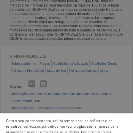
A eInforma é uma marca licenciada pela INFORMA D&B, líder no
mercado de informação para negócios há mais de 100 anos. A base
de dados da INFORMA D&B contém todas as empresas em Portugal e
é atualizada diariamente por uma equipa de mais de 50 técnicos
altamente qualificados, através de fontes públicas e das próprias
empresas. Desde 2004 que integra a maior rede mundial de
informação empresarial: a D&B Worldwide Network, com mais de 600
milhões de registos empresariais de todo o mundo. A INFORMA D&B
pertence à líder espanhola INFORMA D&B S.A. que faz parte do grupo
CESCE, especializado na gestão integral do risco comercial.
© INFORMA D&B, Lda
Sobre a eInforma
Preços
Condições de Utilização
Condições Gerais
Política de Privacidade
Mapa do Site
Política de Cookies
Ajuda
Siga-nos:
Informação aos Titulares de dados pessoais que constam na Base de
Dados Informa D&B
Informação aos Empresários em Nome Individual
Livro de Reclamações Eletrónico
Com o seu consentimento, utilizaremos cookies próprios e de
terceiros (os nossos parceiros) ou tecnologias semelhantes para
armazenar, aceder e tratar os seus dados. Pode retirar o seu