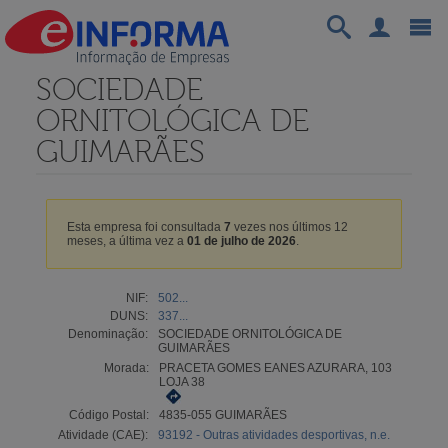
SOCIEDADE
ORNITOLÓGICA DE
GUIMARÃES
Esta empresa foi consultada
7
vezes nos últimos 12
meses, a última vez a
01 de julho de 2026
.
NIF:
502...
DUNS:
337...
Denominação:
SOCIEDADE ORNITOLÓGICA DE
GUIMARÃES
Morada:
PRACETA GOMES EANES AZURARA, 103
LOJA 38
Código Postal:
4835-055 GUIMARÃES
Atividade (CAE):
93192 - Outras atividades desportivas, n.e.