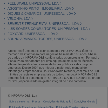
FEEL WARM, UNIPESSOAL, LDA
AGOSTINHO PINTO - IMOBILIÁRIA, LDA
DIQUES & CASARIOS, UNIPESSOAL, LDA
VELONIA, LDA
SEMENTE TERNURENTA, UNIPESSOAL, LDA
LUÍS SOARES CONSULTORES, UNIPESSOAL, LDA
FOXYARD, UNIPESSOAL, LDA
BRUNO ARMANDO TORRES, UNIPESSOAL, LDA
A eInforma é uma marca licenciada pela INFORMA D&B, líder no
mercado de informação para negócios há mais de 100 anos. A base
de dados da INFORMA D&B contém todas as empresas em Portugal e
é atualizada diariamente por uma equipa de mais de 50 técnicos
altamente qualificados, através de fontes públicas e das próprias
empresas. Desde 2004 que integra a maior rede mundial de
informação empresarial: a D&B Worldwide Network, com mais de 600
milhões de registos empresariais de todo o mundo. A INFORMA D&B
pertence à líder espanhola INFORMA D&B S.A. que faz parte do grupo
CESCE, especializado na gestão integral do risco comercial.
© INFORMA D&B, Lda
Sobre a eInforma
Preços
Condições de Utilização
Condições Gerais
Política de Privacidade
Mapa do Site
Política de Cookies
Ajuda