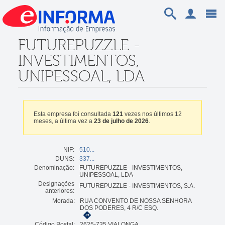
FUTUREPUZZLE -
INVESTIMENTOS,
UNIPESSOAL, LDA
Esta empresa foi consultada
121
vezes nos últimos 12
meses, a última vez a
23 de julho de 2026
.
NIF:
510...
DUNS:
337...
Denominação:
FUTUREPUZZLE - INVESTIMENTOS,
UNIPESSOAL, LDA
Designações
FUTUREPUZZLE - INVESTIMENTOS, S.A.
anteriores:
Morada:
RUA CONVENTO DE NOSSA SENHORA
DOS PODERES, 4 R/C ESQ.
Código Postal:
2625-735 VIALONGA