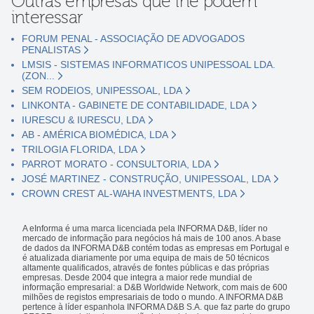
Outras empresas que lhe podem
interessar
FORUM PENAL - ASSOCIAÇÃO DE ADVOGADOS
PENALISTAS
LMSIS - SISTEMAS INFORMATICOS UNIPESSOAL LDA.
(ZON...
SEM RODEIOS, UNIPESSOAL, LDA
LINKONTA - GABINETE DE CONTABILIDADE, LDA
IURESCU & IURESCU, LDA
AB - AMÉRICA BIOMÉDICA, LDA
TRILOGIA FLORIDA, LDA
PARROT MORATO - CONSULTORIA, LDA
JOSÉ MARTINEZ - CONSTRUÇÃO, UNIPESSOAL, LDA
CROWN CREST AL-WAHA INVESTMENTS, LDA
A eInforma é uma marca licenciada pela INFORMA D&B, líder no
mercado de informação para negócios há mais de 100 anos. A base
de dados da INFORMA D&B contém todas as empresas em Portugal e
é atualizada diariamente por uma equipa de mais de 50 técnicos
altamente qualificados, através de fontes públicas e das próprias
empresas. Desde 2004 que integra a maior rede mundial de
informação empresarial: a D&B Worldwide Network, com mais de 600
milhões de registos empresariais de todo o mundo. A INFORMA D&B
pertence à líder espanhola INFORMA D&B S.A. que faz parte do grupo