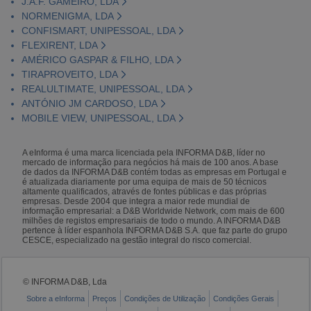
J.A.F. GAMEIRO, LDA
NORMENIGMA, LDA
CONFISMART, UNIPESSOAL, LDA
FLEXIRENT, LDA
AMÉRICO GASPAR & FILHO, LDA
TIRAPROVEITO, LDA
REALULTIMATE, UNIPESSOAL, LDA
ANTÓNIO JM CARDOSO, LDA
MOBILE VIEW, UNIPESSOAL, LDA
A eInforma é uma marca licenciada pela INFORMA D&B, líder no
mercado de informação para negócios há mais de 100 anos. A base
de dados da INFORMA D&B contém todas as empresas em Portugal e
é atualizada diariamente por uma equipa de mais de 50 técnicos
altamente qualificados, através de fontes públicas e das próprias
empresas. Desde 2004 que integra a maior rede mundial de
informação empresarial: a D&B Worldwide Network, com mais de 600
milhões de registos empresariais de todo o mundo. A INFORMA D&B
pertence à líder espanhola INFORMA D&B S.A. que faz parte do grupo
CESCE, especializado na gestão integral do risco comercial.
© INFORMA D&B, Lda
Sobre a eInforma
Preços
Condições de Utilização
Condições Gerais