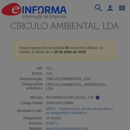
CÍRCULO AMBIENTAL, LDA
Esta empresa foi consultada
50
vezes nos últimos 12
meses, a última vez a
29 de julho de 2026
.
NIF:
510...
DUNS:
338...
Denominação:
CÍRCULO AMBIENTAL, LDA
Designações
CÍRCULO AMBIENTAL, UNIPESSOAL,
anteriores:
LDA
Morada:
RUA MARCO DA LÉGUA, 170
Código Postal:
2400-016 LEIRIA
46871 - Comércio por grosso de sucatas e
Atividade (CAE):
de desperdícios metálicos
Antiguidade:
13 ano(s)
Telefone:
911971...
Website:
www.circuloambiental.com