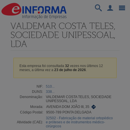
VALDEMAR COSTA TELES,
SOCIEDADE UNIPESSOAL,
LDA
Esta empresa foi consultada
32
vezes nos últimos 12
meses, a última vez a
23 de julho de 2026
.
NIF:
510...
DUNS:
338...
Denominação:
VALDEMAR COSTA TELES, SOCIEDADE
UNIPESSOAL, LDA
Morada:
AVENIDA DOM JOÃO III, 35
Código Postal:
9500-789 PONTA DELGADA
32502 - Fabricação de material ortopédico
Atividade (CAE):
e próteses e de instrumentos médico-
cirúrgicos