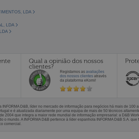
TIMENTOS, LDA
L, LDA
 LDA
ente
Qual a opinião dos nossos
Prot
clientes?
Registamos as
avaliações
dos nossos clientes
através
da plataforma eKomi!
la INFORMA D&B, líder no mercado de informação para negócios há mais de 100
gal e é atualizada diariamente por uma equipa de mais de 50 técnicos altamente 
sde 2004 que integra a maior rede mundial de informação empresarial: a D&B Wor
todo o mundo. A INFORMA D&B pertence à líder espanhola INFORMA D&B S.A. que 
co comercial.