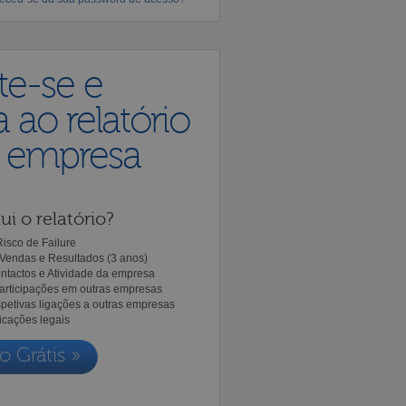
te-se e
 ao relatório
a empresa
ui o relatório?
isco de Failure
Vendas e Resultados (3 anos)
ntactos e Atividade da empresa
Participações em outras empresas
spetivas ligações a outras empresas
icações legais
o Grátis »