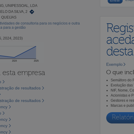
G, UNIPESSOAL, LDA
ELO DA SILVA, 2
8 QUEIJAS
tividades de consultoria para os negócios e outra
Regis
ia para a gestão
aceda
5, 2024, 2023)
dest
2024
2025
Exemplo
a esta empresa
O que incl
Semáforo do R
o
Evolução das 
tração de resultados
NIF, Nome, Co
Acionistas e 
tração de resultados
Gestores e re
Marcas e publ
ency
o
Relatóri
ency
ency
ency