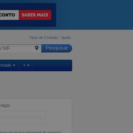
Tipos de Contrato
Ajuda
ercado
+
viço:
eceu-se da sua password de acesso?