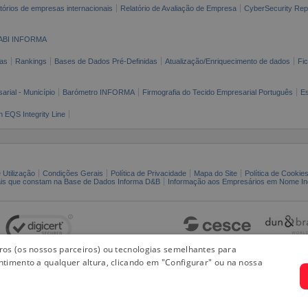
tórios de empresas internacionais
Relatório de Avaliação de Empresa
CyberSecurity Rep
ABI INFORMA
as
Rankings
Bases de Dados Pré-Definidas
Atualização/Enriquecimento de dados
Fi
arial - Município
Barómetro INFORMA
Firmografia do Tecido Empresarial Português
Es
n EQS Integrity Line
 Utilização
Condições Gerais
Política de Privacidade
Mapa do Site
Política de Cookie
ais que constam na Base de Dados Informa D&B
Informação aos Empresários em Nome Ind
iros (os nossos parceiros) ou tecnologias semelhantes para
ntimento a qualquer altura, clicando em "Configurar" ou na nossa