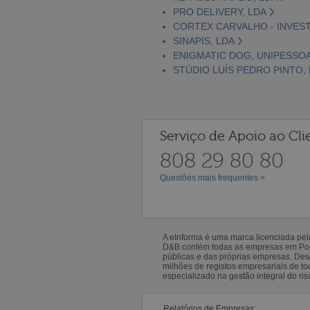
PRO DELIVERY, LDA
CORTEX CARVALHO - INVES
SINAPIS, LDA
ENIGMATIC DOG, UNIPESSOA
STÚDIO LUÍS PEDRO PINTO,
Serviço de Apoio ao Cli
808 29 80 80
Questões mais frequentes >
A eInforma é uma marca licenciada pe
D&B contém todas as empresas em Portu
públicas e das próprias empresas. De
milhões de registos empresariais de 
especializado na gestão integral do ris
Relatórios de Empresas: