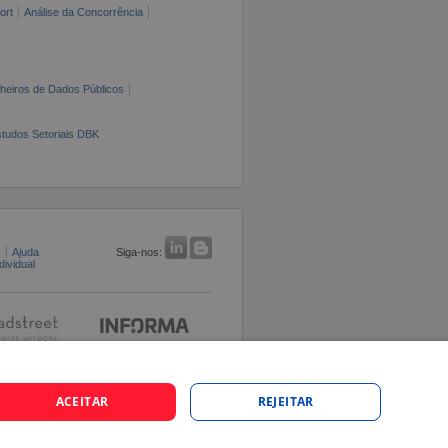
ort
Análise da Concorrência
cheiros de Dados Públicos
tudos Setoriais DBK
s
Ajuda
Siga-nos:
ividual
ACEITAR
REJEITAR