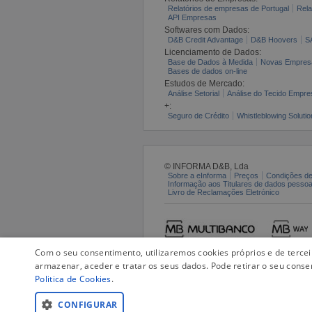
Relatórios de empresas de Portugal
Rela
API Empresas
Softwares com Dados:
D&B Credit Advantage
D&B Hoovers
S
Licenciamento de Dados:
Base de Dados à Medida
Novas Empres
Bases de dados on-line
Estudos de Mercado:
Análise Setorial
Análise do Tecido Empres
+:
Seguro de Crédito
Whistleblowing Solutio
© INFORMA D&B, Lda
Sobre a eInforma
Preços
Condições de
Informação aos Titulares de dados pesso
Livro de Reclamações Eletrónico
Com o seu consentimento, utilizaremos cookies próprios e de terce
armazenar, aceder e tratar os seus dados. Pode retirar o seu conse
Politica de Cookies
.
CONFIGURAR