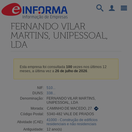
FERNANDO VILAR
MARTINS, UNIPESSOAL,
LDA
Esta empresa foi consultada
100
vezes nos últimos 12
meses, a última vez a
26 de julho de 2026
.
NIF:
510...
DUNS:
338...
Denominação:
FERNANDO VILAR MARTINS,
UNIPESSOAL, LDA
Morada:
CAMINHO DE MACEDO, 27
Código Postal:
5340-482 VALE DE PRADOS
41000 - Construção de edifícios
Atividade (CAE):
residenciais e não residenciais
Antiguidade:
12 ano(s)