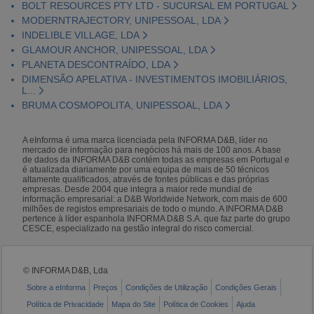
BOLT RESOURCES PTY LTD - SUCURSAL EM PORTUGAL
MODERNTRAJECTORY, UNIPESSOAL, LDA
INDELIBLE VILLAGE, LDA
GLAMOUR ANCHOR, UNIPESSOAL, LDA
PLANETA DESCONTRAÍDO, LDA
DIMENSÃO APELATIVA - INVESTIMENTOS IMOBILIÁRIOS,
L...
BRUMA COSMOPOLITA, UNIPESSOAL, LDA
A eInforma é uma marca licenciada pela INFORMA D&B, líder no
mercado de informação para negócios há mais de 100 anos. A base
de dados da INFORMA D&B contém todas as empresas em Portugal e
é atualizada diariamente por uma equipa de mais de 50 técnicos
altamente qualificados, através de fontes públicas e das próprias
empresas. Desde 2004 que integra a maior rede mundial de
informação empresarial: a D&B Worldwide Network, com mais de 600
milhões de registos empresariais de todo o mundo. A INFORMA D&B
pertence à líder espanhola INFORMA D&B S.A. que faz parte do grupo
CESCE, especializado na gestão integral do risco comercial.
© INFORMA D&B, Lda
Sobre a eInforma
Preços
Condições de Utilização
Condições Gerais
Política de Privacidade
Mapa do Site
Política de Cookies
Ajuda