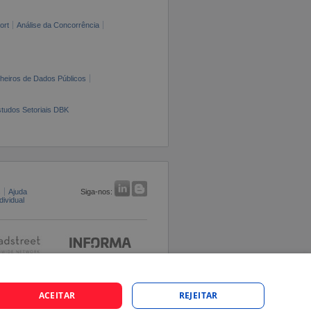
ort
Análise da Concorrência
cheiros de Dados Públicos
tudos Setoriais DBK
s
Ajuda
Siga-nos:
ividual
ACEITAR
REJEITAR