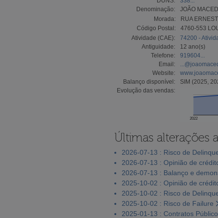
DUNS:
338...
Denominação:
JOÃO MACED
Morada:
RUA ERNEST
Código Postal:
4760-553 L
Atividade (CAE):
74200 - Ativid
Antiguidade:
12 ano(s)
Telefone:
919604...
Email:
...@joaomaced
Website:
www.joaomace
Balanço disponível:
SIM (2025, 20
Evolução das vendas:
2022
Últimas alterações 
2026-07-13 : Risco de Delinqu
2026-07-13 : Opinião de crédit
2026-07-13 : Balanço e demons
2025-10-02 : Opinião de crédit
2025-10-02 : Risco de Delinqu
2025-10-02 : Risco de Failure
2025-01-13 : Contratos Públic