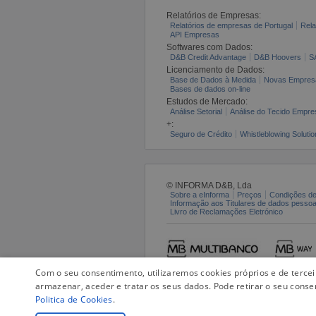
Relatórios de Empresas:
Relatórios de empresas de Portugal
Rela
API Empresas
Softwares com Dados:
D&B Credit Advantage
D&B Hoovers
S
Licenciamento de Dados:
Base de Dados à Medida
Novas Empres
Bases de dados on-line
Estudos de Mercado:
Análise Setorial
Análise do Tecido Empres
+:
Seguro de Crédito
Whistleblowing Solutio
© INFORMA D&B, Lda
Sobre a eInforma
Preços
Condições de
Informação aos Titulares de dados pesso
Livro de Reclamações Eletrónico
Com o seu consentimento, utilizaremos cookies próprios e de terce
armazenar, aceder e tratar os seus dados. Pode retirar o seu conse
Politica de Cookies
.