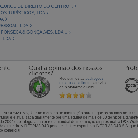
LUNOS DE DIREITO DO CENTRO...
OS TURÍSTICOS, LDA
DA
ESSOAL, LDA
 FONSECA & GONÇALVES, LDA...
, LDA
ente
Qual a opinião dos nossos
Prot
clientes?
Registamos as
avaliações
dos nossos clientes
através
da plataforma eKomi!
la INFORMA D&B, líder no mercado de informação para negócios há mais de 100
gal e é atualizada diariamente por uma equipa de mais de 50 técnicos altamente 
sde 2004 que integra a maior rede mundial de informação empresarial: a D&B Wor
todo o mundo. A INFORMA D&B pertence à líder espanhola INFORMA D&B S.A. que 
co comercial.