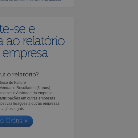
te-se e
 ao relatório
a empresa
ui o relatório?
isco de Failure
Vendas e Resultados (3 anos)
ntactos e Atividade da empresa
Participações em outras empresas
spetivas ligações a outras empresas
icações legais
o Grátis »