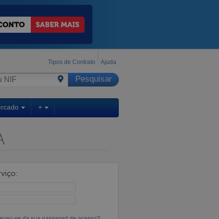
Tipos de Contrato
Ajuda
ercado
+
A
viço:
eceu-se da sua password de acesso?