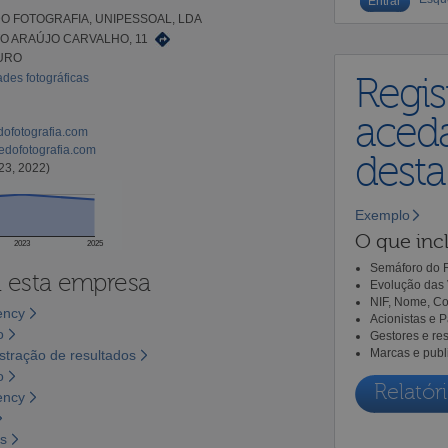
O FOTOGRAFIA, UNIPESSOAL, LDA
O ARAÚJO CARVALHO, 11
OURO
ades fotográficas
Regis
aceda
ofotografia.com
dofotografia.com
dest
23, 2022)
Exemplo
O que incl
2023
2025
Semáforo do R
a esta empresa
Evolução das 
NIF, Nome, Co
ency
Acionistas e 
o
Gestores e re
Marcas e publ
tração de resultados
o
Relatóri
ency
os