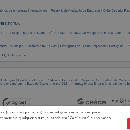
tórios de empresas internacionais
Relatório de Avaliação de Empresa
CyberSecurity Rep
ABI INFORMA
as
Rankings
Bases de Dados Pré-Definidas
Atualização/Enriquecimento de dados
Fi
arial - Município
Barómetro INFORMA
Firmografia do Tecido Empresarial Português
Es
n EQS Integrity Line
 Utilização
Condições Gerais
Política de Privacidade
Mapa do Site
Política de Cookie
ais que constam na Base de Dados Informa D&B
Informação aos Empresários em Nome Ind
iros (os nossos parceiros) ou tecnologias semelhantes para
ntimento a qualquer altura, clicando em "Configurar" ou na nossa