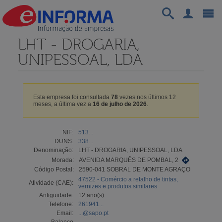
LHT - DROGARIA,
UNIPESSOAL, LDA
Esta empresa foi consultada
78
vezes nos últimos 12
meses, a última vez a
16 de julho de 2026
.
NIF:
513...
DUNS:
338...
Denominação:
LHT - DROGARIA, UNIPESSOAL, LDA
Morada:
AVENIDA MARQUÊS DE POMBAL, 2
Código Postal:
2590-041 SOBRAL DE MONTE AGRAÇO
47522 - Comércio a retalho de tintas,
Atividade (CAE):
vernizes e produtos similares
Antiguidade:
12 ano(s)
Telefone:
261941...
Email:
...@sapo.pt
Balanço