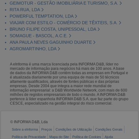
GEIMOTUR - GESTÃO IMOBILIÁRIA E TURISMO, S.A.
RITA RUA, LDA
POWERFUL TEMPTATION, LDA
VIAJAR COM ESTILO - COMÉRCIO DE TÊXTEIS, S.A.
BRUNO FILIPE COSTA, UNIPESSOAL, LDA
SOMAGUE - BASCOL, A.C.E.
ANA PAULA NEVES GAGUINHO DUARTE
AGROMARTINHO, LDA
A eInforma é uma marca licenciada pela INFORMA D&B, líder no
mercado de informação para negócios há mais de 100 anos. A base
de dados da INFORMA D&B contém todas as empresas em Portugal e
é atualizada diariamente por uma equipa de mais de 50 técnicos
altamente qualificados, através de fontes públicas e das próprias
empresas. Desde 2004 que integra a maior rede mundial de
informação empresarial: a D&B Worldwide Network, com mais de 600
milhões de registos empresariais de todo o mundo. A INFORMA D&B
pertence à líder espanhola INFORMA D&B S.A. que faz parte do grupo
CESCE, especializado na gestão integral do risco comercial.
© INFORMA D&B, Lda
Sobre a eInforma
Preços
Condições de Utilização
Condições Gerais
Política de Privacidade
Mapa do Site
Política de Cookies
Ajuda