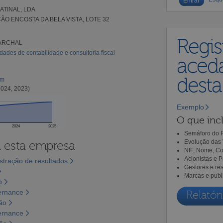
TINAL, LDA
ÃO ENCOSTA DA BELA VISTA, LOTE 32
Regis
PARCHAL
idades de contabilidade e consultoria fiscal
aceda
dest
om
2024, 2023)
Exemplo
O que incl
2024
2025
Semáforo do R
Evolução das 
a esta empresa
NIF, Nome, Co
Acionistas e 
tração de resultados
Gestores e re
Marcas e publ
o
ernance
Relatóri
ão
ernance