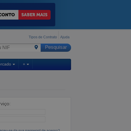
Tipos de Contrato
Ajuda
ercado
+
viço:
eceu-se da sua password de acesso?