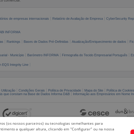
co comercial.
tórios de empresas internacionais
Relatório de Avaliação de Empresa
CyberSecurity Rep
ABI INFORMA
as
Rankings
Bases de Dados Pré-Definidas
Atualização/Enriquecimento de dados
Fi
arial - Município
Barómetro INFORMA
Firmografia do Tecido Empresarial Português
Es
n EQS Integrity Line
 Utilização
Condições Gerais
Política de Privacidade
Mapa do Site
Política de Cookie
ais que constam na Base de Dados Informa D&B
Informação aos Empresários em Nome Ind
iros (os nossos parceiros) ou tecnologias semelhantes para
ntimento a qualquer altura, clicando em "Configurar" ou na nossa