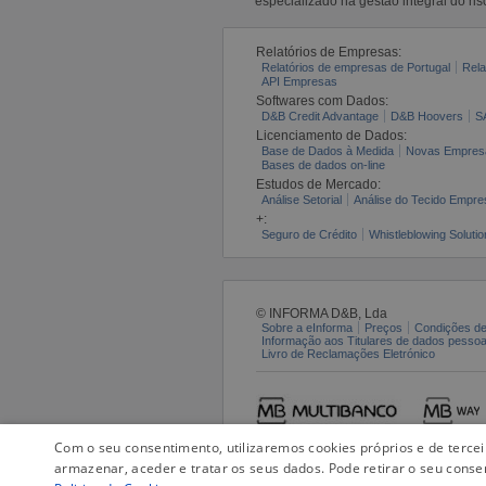
especializado na gestão integral do ris
Relatórios de Empresas:
Relatórios de empresas de Portugal
Rela
API Empresas
Softwares com Dados:
D&B Credit Advantage
D&B Hoovers
S
Licenciamento de Dados:
Base de Dados à Medida
Novas Empres
Bases de dados on-line
Estudos de Mercado:
Análise Setorial
Análise do Tecido Empres
+:
Seguro de Crédito
Whistleblowing Solutio
© INFORMA D&B, Lda
Sobre a eInforma
Preços
Condições de
Informação aos Titulares de dados pesso
Livro de Reclamações Eletrónico
Com o seu consentimento, utilizaremos cookies próprios e de terce
armazenar, aceder e tratar os seus dados. Pode retirar o seu conse