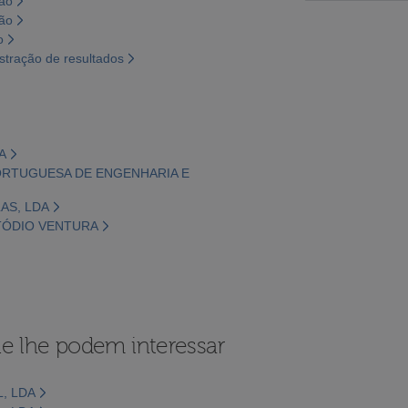
são
são
o
tração de resultados
A
PORTUGUESA DE ENGENHARIA E
AS, LDA
STÓDIO VENTURA
e lhe podem interessar
, LDA