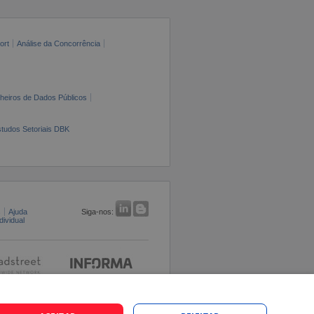
ort
Análise da Concorrência
cheiros de Dados Públicos
tudos Setoriais DBK
s
Ajuda
Siga-nos:
ividual