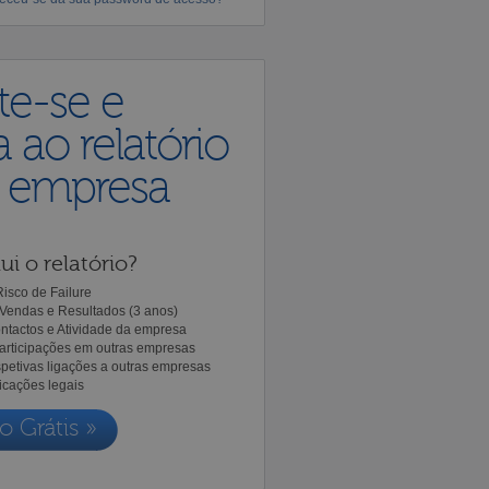
te-se e
 ao relatório
a empresa
ui o relatório?
isco de Failure
Vendas e Resultados (3 anos)
ntactos e Atividade da empresa
Participações em outras empresas
spetivas ligações a outras empresas
icações legais
o Grátis »