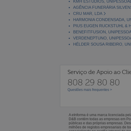
KMH ESTÚDIOS, UNIPESSOAL
AGÊNCIA FUNERÁRIA SILVEN
CRU MAR, LDA
HARMONIA CONDENSADA, UN
PIUS EUGEN RUCKSTUHL & HI
BENEFITFUSION, UNIPESSOA
VERDENEPTUNO, UNIPESSOA
HÉLDER SOUSA RIBEIRO, UN
Serviço de Apoio ao Cli
808 29 80 80
Questões mais frequentes >
A eInforma é uma marca licenciada pe
D&B contém todas as empresas em Portu
públicas e das próprias empresas. De
milhões de registos empresariais de 