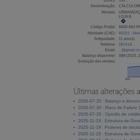
DUNS:
338...
Denominação:
CÁLCULOMA
Morada:
URBANIZAÇ
LOJA B
Código Postal:
8400-663 
Atividade (CAE):
69201 - Ativ
Antiguidade:
11 ano(s)
Telefone:
282419...
Email:
...@gmail.c
Balanço disponível:
SIM (2025, 
Evolução das vendas:
2023
Últimas alterações 
2026-07-20 : Balanço e demons
2026-07-20 : Risco de Failure
2026-07-20 : Opinião de crédit
2025-11-19 : Estrutura de Gov
2025-11-19 : Poderes de decis
2025-11-19 : Estrutura de Gov