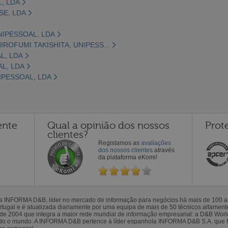
, LDA
SE, LDA
IPESSOAL, LDA
ROFUMI TAKISHITA, UNIPESS...
L, LDA
L, LDA
IPESSOAL, LDA
ente
Qual a opinião dos nossos
Prot
clientes?
Registamos as
avaliações
dos nossos clientes
através
da plataforma eKomi!
la INFORMA D&B, líder no mercado de informação para negócios há mais de 100
gal e é atualizada diariamente por uma equipa de mais de 50 técnicos altamente 
sde 2004 que integra a maior rede mundial de informação empresarial: a D&B Wor
todo o mundo. A INFORMA D&B pertence à líder espanhola INFORMA D&B S.A. que 