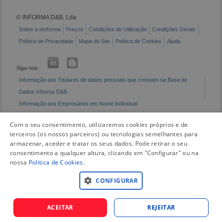
© INFORMA D&B, Lda
Sobre a eInforma
Preços
Condições de Utilização
Condições Gerais
Política de Privacidade
Mapa do Site
Política de Cookies
Ajuda
Siga-nos:
Informação aos Titulares de dados pessoais que constam na Base de
Dados Informa D&B
Informação aos Empresários em Nome Individual
Livro de Reclamações Eletrónico
Com o seu consentimento, utilizaremos cookies próprios e de
terceiros (os nossos parceiros) ou tecnologias semelhantes para
armazenar, aceder e tratar os seus dados. Pode retirar o seu
consentimento a qualquer altura, clicando em "Configurar" ou na
nossa
Politica de Cookies
.
CONFIGURAR
ACEITAR
REJEITAR