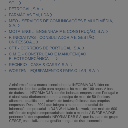
SO...
PETROGAL, S.A.
FARMÁCIAS TM, LDA
MEO - SERVIÇOS DE COMUNICAÇÕES E MULTIMÉDIA,
S.A.
MOTA-ENGIL- ENGENHARIA E CONSTRUÇÃO, S.A.
F. INICIATIVAS - CONSULTADORIA E GESTÃO,
UNIPESSOA...
CTT - CORREIOS DE PORTUGAL, S.A.
C.M.E. - CONSTRUÇÃO E MANUTENÇÃO
ELECTROMECÂNICA, ...
RECHEIO - CASH & CARRY, S.A.
WORTEN - EQUIPAMENTOS PARA O LAR, S.A.
A eInforma é uma marca licenciada pela INFORMA D&B, líder no
mercado de informação para negócios há mais de 100 anos. A base
de dados da INFORMA D&B contém todas as empresas em Portugal e
é atualizada diariamente por uma equipa de mais de 50 técnicos
altamente qualificados, através de fontes públicas e das próprias
empresas. Desde 2004 que integra a maior rede mundial de
informação empresarial: a D&B Worldwide Network, com mais de 600
milhões de registos empresariais de todo o mundo. A INFORMA D&B
pertence à líder espanhola INFORMA D&B S.A. que faz parte do grupo
CESCE, especializado na gestão integral do risco comercial.