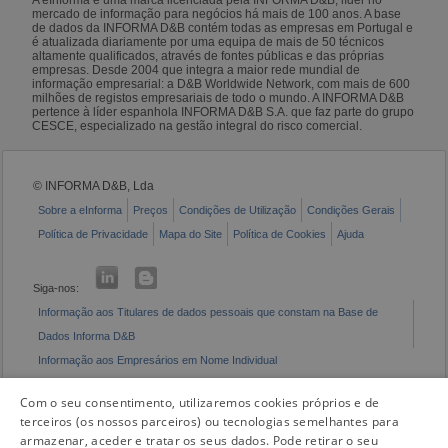
mercado de informação para negócios há mais de 100 anos. A base
de dados da INFORMA D&B contém todas as empresas em Portugal e
é atualizada diariamente por uma equipa de mais de 50 técnicos
altamente qualificados, através de fontes públicas e das próprias
empresas. Desde 2004 que integra a maior rede mundial de
informação empresarial: a D&B Worldwide Network, com mais de 600
milhões de registos empresariais de todo o mundo. A INFORMA D&B
pertence à líder espanhola INFORMA D&B S.A. que faz parte do grupo
CESCE, especializado na gestão integral do risco comercial.
© INFORMA D&B, Lda
Sobre a eInforma
Preços
Condições de Utilização
Condições Gerais
Política de Privacidade
Mapa do Site
Política de Cookies
Ajuda
Siga-nos:
Informação aos Titulares de dados pessoais que constam na Base de
Dados Informa D&B
Informação aos Empresários em Nome Individual
Livro de Reclamações Eletrónico
Com o seu consentimento, utilizaremos cookies próprios e de
terceiros (os nossos parceiros) ou tecnologias semelhantes para
armazenar, aceder e tratar os seus dados. Pode retirar o seu