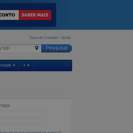
Tipos de Contrato
Ajuda
ercado
+
viço:
eceu-se da sua password de acesso?