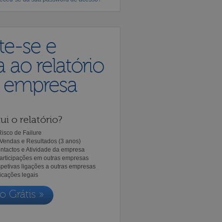
te-se e
 ao relatório
a empresa
ui o relatório?
isco de Failure
Vendas e Resultados (3 anos)
ntactos e Atividade da empresa
Participações em outras empresas
spetivas ligações a outras empresas
icações legais
o Grátis »