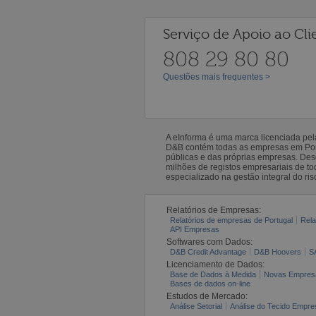
Serviço de Apoio ao Cli
808 29 80 80
Questões mais frequentes >
A eInforma é uma marca licenciada pe
D&B contém todas as empresas em Portu
públicas e das próprias empresas. De
milhões de registos empresariais de 
especializado na gestão integral do ris
Relatórios de Empresas:
Relatórios de empresas de Portugal
Rela
API Empresas
Softwares com Dados:
D&B Credit Advantage
D&B Hoovers
S
Licenciamento de Dados:
Base de Dados à Medida
Novas Empres
Bases de dados on-line
Estudos de Mercado:
Análise Setorial
Análise do Tecido Empres