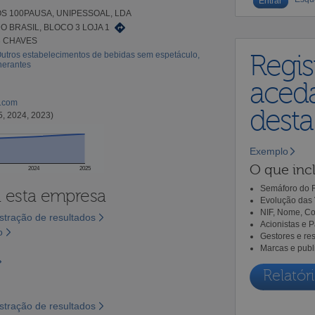
S 100PAUSA, UNIPESSOAL, LDA
O BRASIL, BLOCO 3 LOJA 1
3 CHAVES
Outros estabelecimentos de bebidas sem espetáculo,
Regis
inerantes
aceda
l.com
dest
5, 2024, 2023)
Exemplo
O que incl
2024
2025
Semáforo do R
a esta empresa
Evolução das 
NIF, Nome, Co
tração de resultados
Acionistas e 
o
Gestores e re
Marcas e publ
Relatóri
tração de resultados