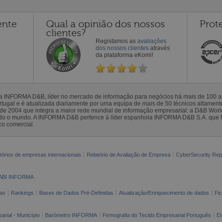
ente
Qual a opinião dos nossos
Prot
clientes?
Registamos as
avaliações
dos nossos clientes
através
da plataforma eKomi!
la INFORMA D&B, líder no mercado de informação para negócios há mais de 100
gal e é atualizada diariamente por uma equipa de mais de 50 técnicos altamente 
sde 2004 que integra a maior rede mundial de informação empresarial: a D&B Wor
todo o mundo. A INFORMA D&B pertence à líder espanhola INFORMA D&B S.A. que 
co comercial.
tórios de empresas internacionais
Relatório de Avaliação de Empresa
CyberSecurity Rep
ABI INFORMA
as
Rankings
Bases de Dados Pré-Definidas
Atualização/Enriquecimento de dados
Fi
arial - Município
Barómetro INFORMA
Firmografia do Tecido Empresarial Português
Es