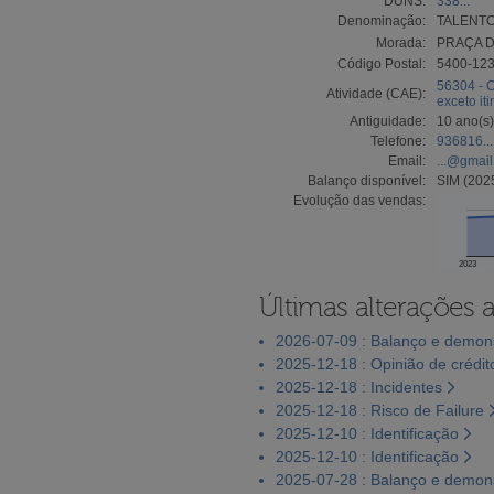
DUNS:
338...
Denominação:
TALENTO
Morada:
PRAÇA D
Código Postal:
5400-12
56304 - 
Atividade (CAE):
exceto it
Antiguidade:
10 ano(s)
Telefone:
936816...
Email:
...@gmai
Balanço disponível:
SIM (202
Evolução das vendas:
2023
Últimas alterações 
2026-07-09 : Balanço e demons
2025-12-18 : Opinião de crédit
2025-12-18 : Incidentes
2025-12-18 : Risco de Failure
2025-12-10 : Identificação
2025-12-10 : Identificação
2025-07-28 : Balanço e demons