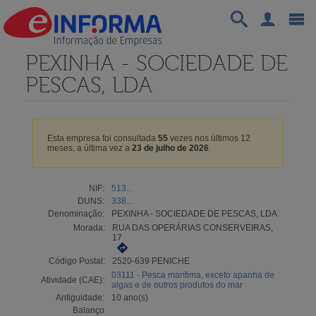
PEXINHA - SOCIEDADE DE
PESCAS, LDA
Esta empresa foi consultada
55
vezes nos últimos 12
meses, a última vez a
23 de julho de 2026
.
NIF:
513...
DUNS:
338...
Denominação:
PEXINHA - SOCIEDADE DE PESCAS, LDA
Morada:
RUA DAS OPERÁRIAS CONSERVEIRAS,
17
Código Postal:
2520-639 PENICHE
03111 - Pesca marítima, exceto apanha de
Atividade (CAE):
algas e de outros produtos do mar
Antiguidade:
10 ano(s)
Balanço