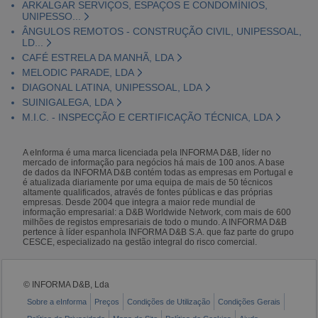
ARKALGAR SERVIÇOS, ESPAÇOS E CONDOMÍNIOS,
UNIPESSO...
ÂNGULOS REMOTOS - CONSTRUÇÃO CIVIL, UNIPESSOAL,
LD...
CAFÉ ESTRELA DA MANHÃ, LDA
MELODIC PARADE, LDA
DIAGONAL LATINA, UNIPESSOAL, LDA
SUINIGALEGA, LDA
M.I.C. - INSPECÇÃO E CERTIFICAÇÃO TÉCNICA, LDA
A eInforma é uma marca licenciada pela INFORMA D&B, líder no
mercado de informação para negócios há mais de 100 anos. A base
de dados da INFORMA D&B contém todas as empresas em Portugal e
é atualizada diariamente por uma equipa de mais de 50 técnicos
altamente qualificados, através de fontes públicas e das próprias
empresas. Desde 2004 que integra a maior rede mundial de
informação empresarial: a D&B Worldwide Network, com mais de 600
milhões de registos empresariais de todo o mundo. A INFORMA D&B
pertence à líder espanhola INFORMA D&B S.A. que faz parte do grupo
CESCE, especializado na gestão integral do risco comercial.
© INFORMA D&B, Lda
Sobre a eInforma
Preços
Condições de Utilização
Condições Gerais