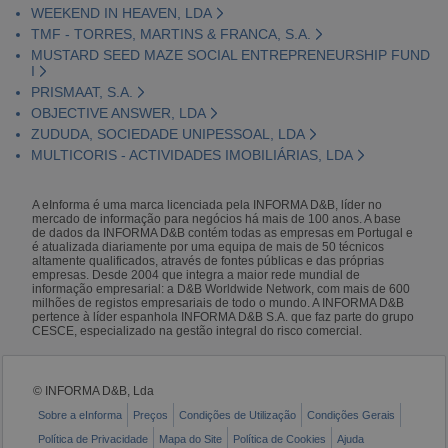
WEEKEND IN HEAVEN, LDA
TMF - TORRES, MARTINS & FRANCA, S.A.
MUSTARD SEED MAZE SOCIAL ENTREPRENEURSHIP FUND
I
PRISMAAT, S.A.
OBJECTIVE ANSWER, LDA
ZUDUDA, SOCIEDADE UNIPESSOAL, LDA
MULTICORIS - ACTIVIDADES IMOBILIÁRIAS, LDA
A eInforma é uma marca licenciada pela INFORMA D&B, líder no
mercado de informação para negócios há mais de 100 anos. A base
de dados da INFORMA D&B contém todas as empresas em Portugal e
é atualizada diariamente por uma equipa de mais de 50 técnicos
altamente qualificados, através de fontes públicas e das próprias
empresas. Desde 2004 que integra a maior rede mundial de
informação empresarial: a D&B Worldwide Network, com mais de 600
milhões de registos empresariais de todo o mundo. A INFORMA D&B
pertence à líder espanhola INFORMA D&B S.A. que faz parte do grupo
CESCE, especializado na gestão integral do risco comercial.
© INFORMA D&B, Lda
Sobre a eInforma
Preços
Condições de Utilização
Condições Gerais
Política de Privacidade
Mapa do Site
Política de Cookies
Ajuda