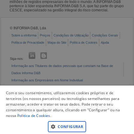
milhões de registos empresariais de todo o mundo. A INFORMA D&B
pertence à líder espanhola INFORMA D&B S.A. que faz parte do grupo
CESCE, especializado na gestão integral do risco comercial.
© INFORMA D&B, Lda
Sobre a eInforma
Preços
Condições de Utilização
Condições Gerais
Política de Privacidade
Mapa do Site
Política de Cookies
Ajuda
Siga-nos:
Informação aos Titulares de dados pessoais que constam na Base de
Dados Informa D&B
Informação aos Empresários em Nome Individual
Livro de Reclamações Eletrónico
Com o seu consentimento, utilizaremos cookies próprios e de
terceiros (os nossos parceiros) ou tecnologias semelhantes para
armazenar, aceder e tratar os seus dados. Pode retirar o seu
consentimento a qualquer altura, clicando em "Configurar" ou na
nossa
Politica de Cookies
.
CONFIGURAR