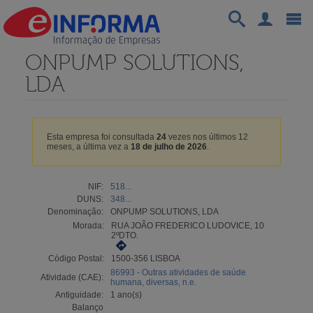
ONPUMP SOLUTIONS,
LDA
Esta empresa foi consultada
24
vezes nos últimos 12
meses, a última vez a
18 de julho de 2026
.
NIF:
518...
DUNS:
348...
Denominação:
ONPUMP SOLUTIONS, LDA
Morada:
RUA JOÃO FREDERICO LUDOVICE, 10
2ºDTO.
Código Postal:
1500-356 LISBOA
86993 - Outras atividades de saúde
Atividade (CAE):
humana, diversas, n.e.
Antiguidade:
1 ano(s)
Balanço