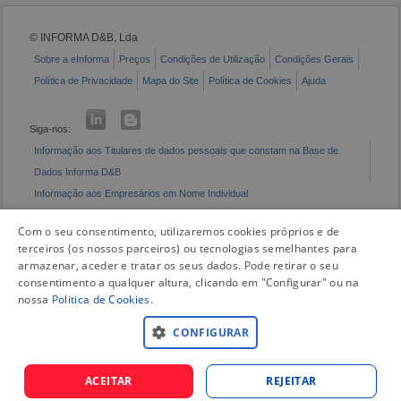
© INFORMA D&B, Lda
Sobre a eInforma
Preços
Condições de Utilização
Condições Gerais
Política de Privacidade
Mapa do Site
Política de Cookies
Ajuda
Siga-nos:
Informação aos Titulares de dados pessoais que constam na Base de
Dados Informa D&B
Informação aos Empresários em Nome Individual
Livro de Reclamações Eletrónico
Com o seu consentimento, utilizaremos cookies próprios e de
terceiros (os nossos parceiros) ou tecnologias semelhantes para
armazenar, aceder e tratar os seus dados. Pode retirar o seu
consentimento a qualquer altura, clicando em "Configurar" ou na
nossa
Politica de Cookies
.
CONFIGURAR
ACEITAR
REJEITAR