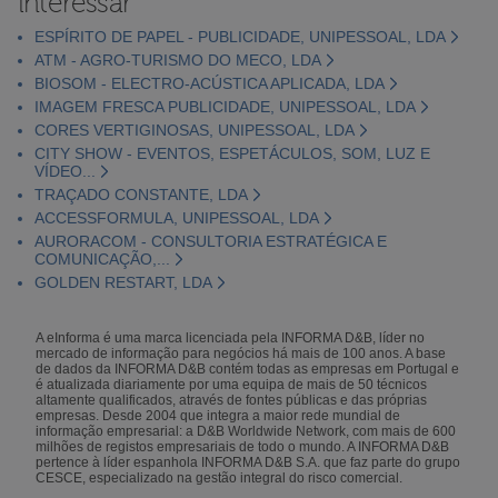
interessar
ESPÍRITO DE PAPEL - PUBLICIDADE, UNIPESSOAL, LDA
ATM - AGRO-TURISMO DO MECO, LDA
BIOSOM - ELECTRO-ACÚSTICA APLICADA, LDA
IMAGEM FRESCA PUBLICIDADE, UNIPESSOAL, LDA
CORES VERTIGINOSAS, UNIPESSOAL, LDA
CITY SHOW - EVENTOS, ESPETÁCULOS, SOM, LUZ E
VÍDEO...
TRAÇADO CONSTANTE, LDA
ACCESSFORMULA, UNIPESSOAL, LDA
AURORACOM - CONSULTORIA ESTRATÉGICA E
COMUNICAÇÃO,...
GOLDEN RESTART, LDA
A eInforma é uma marca licenciada pela INFORMA D&B, líder no
mercado de informação para negócios há mais de 100 anos. A base
de dados da INFORMA D&B contém todas as empresas em Portugal e
é atualizada diariamente por uma equipa de mais de 50 técnicos
altamente qualificados, através de fontes públicas e das próprias
empresas. Desde 2004 que integra a maior rede mundial de
informação empresarial: a D&B Worldwide Network, com mais de 600
milhões de registos empresariais de todo o mundo. A INFORMA D&B
pertence à líder espanhola INFORMA D&B S.A. que faz parte do grupo
CESCE, especializado na gestão integral do risco comercial.