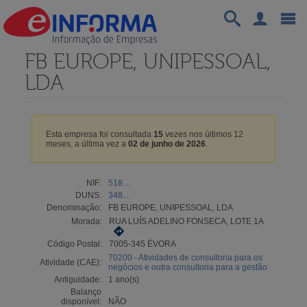
FB EUROPE, UNIPESSOAL,
LDA
Esta empresa foi consultada
15
vezes nos últimos 12
meses, a última vez a
02 de junho de 2026
.
NIF:
518...
DUNS:
348...
Denominação:
FB EUROPE, UNIPESSOAL, LDA
Morada:
RUA LUÍS ADELINO FONSECA, LOTE 1A
Código Postal:
7005-345 ÉVORA
70200 - Atividades de consultoria para os
Atividade (CAE):
negócios e outra consultoria para a gestão
Antiguidade:
1 ano(s)
Balanço
disponível:
NÃO