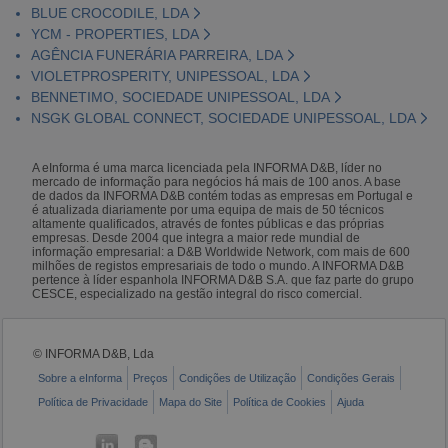
BLUE CROCODILE, LDA
YCM - PROPERTIES, LDA
AGÊNCIA FUNERÁRIA PARREIRA, LDA
VIOLETPROSPERITY, UNIPESSOAL, LDA
BENNETIMO, SOCIEDADE UNIPESSOAL, LDA
NSGK GLOBAL CONNECT, SOCIEDADE UNIPESSOAL, LDA
A eInforma é uma marca licenciada pela INFORMA D&B, líder no
mercado de informação para negócios há mais de 100 anos. A base
de dados da INFORMA D&B contém todas as empresas em Portugal e
é atualizada diariamente por uma equipa de mais de 50 técnicos
altamente qualificados, através de fontes públicas e das próprias
empresas. Desde 2004 que integra a maior rede mundial de
informação empresarial: a D&B Worldwide Network, com mais de 600
milhões de registos empresariais de todo o mundo. A INFORMA D&B
pertence à líder espanhola INFORMA D&B S.A. que faz parte do grupo
CESCE, especializado na gestão integral do risco comercial.
© INFORMA D&B, Lda
Sobre a eInforma
Preços
Condições de Utilização
Condições Gerais
Política de Privacidade
Mapa do Site
Política de Cookies
Ajuda