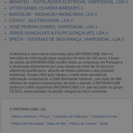
NEIVATEC - INSTALAÇÕES ELÉTRICAS, UNIPESSOAL, LDA
VITOR DANIEL OLIVEIRA MARQUES
BARCELAR - MEDIAÇÃO IMOBILIÁRIA, LDA
C2VOLT - ELETRICIDADE, LDA
JOSÉ PEREIRA GOMES, UNIPESSOAL, LDA
JORGE GONÇALVES & FILIPE GONÇALVES, LDA
SPECH - SISTEMAS DE SEGURANÇA, UNIPESSOAL, LDA
A eInforma é uma marca licenciada pela INFORMA D&B, líder no
mercado de informação para negócios há mais de 100 anos. A base
de dados da INFORMA D&B contém todas as empresas em Portugal e
é atualizada diariamente por uma equipa de mais de 50 técnicos
altamente qualificados, através de fontes públicas e das próprias
empresas. Desde 2004 que integra a maior rede mundial de
informação empresarial: a D&B Worldwide Network, com mais de 600
milhões de registos empresariais de todo o mundo. A INFORMA D&B
pertence à líder espanhola INFORMA D&B S.A. que faz parte do grupo
CESCE, especializado na gestão integral do risco comercial.
© INFORMA D&B, Lda
Sobre a eInforma
Preços
Condições de Utilização
Condições Gerais
Política de Privacidade
Mapa do Site
Política de Cookies
Ajuda