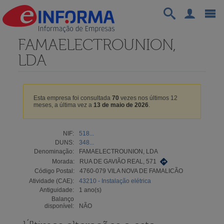
FAMAELECTROUNION,
LDA
Esta empresa foi consultada
70
vezes nos últimos 12
meses, a última vez a
13 de maio de 2026
.
NIF:
518...
DUNS:
348...
Denominação:
FAMAELECTROUNION, LDA
Morada:
RUA DE GAVIÃO REAL, 571
Código Postal:
4760-079 VILA NOVA DE FAMALICÃO
Atividade (CAE):
43210 - Instalação elétrica
Antiguidade:
1 ano(s)
Balanço
disponível:
NÃO