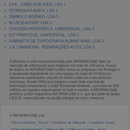
CFK - CARE FOR KIDS, LDA
STORE&GO-B2B II, LDA
SÍMBOLO BOÉMIO, LDA
BLUESEACORP, LDA
ODISSEIA PERIFÉRICA, UNIPESSOAL, LDA
CITYPARTICLE, UNIPESSOAL, LDA
GABINETE DE TOPOGRAFIA ALBINO MAIA, LDA
J.& J.BARBOSA - REPARAÇÕES AUTO, LDA
A eInforma é uma marca licenciada pela INFORMA D&B, líder no
mercado de informação para negócios há mais de 100 anos. A base
de dados da INFORMA D&B contém todas as empresas em Portugal e
é atualizada diariamente por uma equipa de mais de 50 técnicos
altamente qualificados, através de fontes públicas e das próprias
empresas. Desde 2004 que integra a maior rede mundial de
informação empresarial: a D&B Worldwide Network, com mais de 600
milhões de registos empresariais de todo o mundo. A INFORMA D&B
pertence à líder espanhola INFORMA D&B S.A. que faz parte do grupo
CESCE, especializado na gestão integral do risco comercial.
© INFORMA D&B, Lda
Sobre a eInforma
Preços
Condições de Utilização
Condições Gerais
Política de Privacidade
Mapa do Site
Política de Cookies
Ajuda