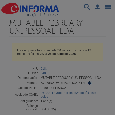
MUTABLE FEBRUARY,
UNIPESSOAL, LDA
Esta empresa foi consultada
50
vezes nos últimos 12
meses, a última vez a
25 de julho de 2026
.
NIF:
518...
DUNS:
348...
Denominação:
MUTABLE FEBRUARY, UNIPESSOAL, LDA
Morada:
AVENIDA DA REPÚBLICA, 41 4º
Código Postal:
1050-187 LISBOA
96100 - Lavagem e limpeza de têxteis e
Atividade (CAE):
peles
Antiguidade:
1 ano(s)
Balanço
disponível:
SIM (2025)