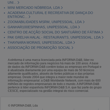
UNI...
MINI MERCADO NÓBREGA, LDA
ACADEMIA CULTURAL E RECREATIVA DE DANÇA DO
ENTRONC...
ZOOMABILIDADES MSRM, UNIPESSOAL, LDA
GANHAR100ESPINHAS, UNIPESSOAL, LDA
CENTRO DE ACÇÃO SOCIAL DO SANTUÁRIO DE FÁTIMA
PAK GRELHA HALAL - RESTAURANTS, UNIPESSOAL, LDA
THAYNARA MORAIS, UNIPESSOAL, LDA
ASSOCIAÇÃO DE PROMOÇÃO SOCIAL
A eInforma é uma marca licenciada pela INFORMA D&B, líder no
mercado de informação para negócios há mais de 100 anos. A base
de dados da INFORMA D&B contém todas as empresas em Portugal e
é atualizada diariamente por uma equipa de mais de 50 técnicos
altamente qualificados, através de fontes públicas e das próprias
empresas. Desde 2004 que integra a maior rede mundial de
informação empresarial: a D&B Worldwide Network, com mais de 600
milhões de registos empresariais de todo o mundo. A INFORMA D&B
pertence à líder espanhola INFORMA D&B S.A. que faz parte do grupo
CESCE, especializado na gestão integral do risco comercial.
© INFORMA D&B, Lda