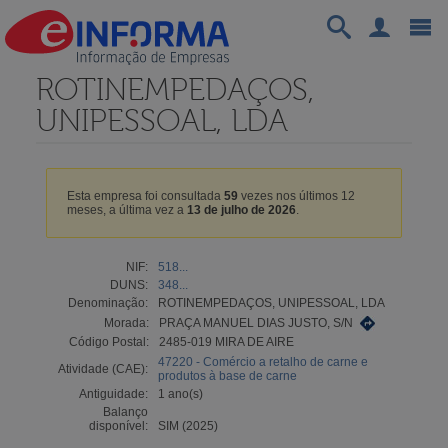
ROTINEMPEDAÇOS,
UNIPESSOAL, LDA
Esta empresa foi consultada
59
vezes nos últimos 12
meses, a última vez a
13 de julho de 2026
.
NIF:
518...
DUNS:
348...
Denominação:
ROTINEMPEDAÇOS, UNIPESSOAL, LDA
Morada:
PRAÇA MANUEL DIAS JUSTO, S/N
Código Postal:
2485-019 MIRA DE AIRE
47220 - Comércio a retalho de carne e
Atividade (CAE):
produtos à base de carne
Antiguidade:
1 ano(s)
Balanço
disponível:
SIM (2025)