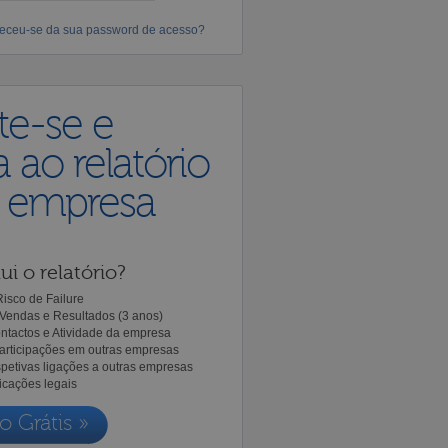
eceu-se da sua password de acesso?
te-se e
 ao relatório
a empresa
ui o relatório?
isco de Failure
Vendas e Resultados (3 anos)
ntactos e Atividade da empresa
Participações em outras empresas
spetivas ligações a outras empresas
icações legais
o Grátis »