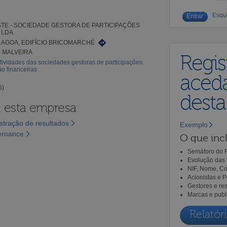
Esqu
TE - SOCIEDADE GESTORA DE PARTICIPAÇÕES
 LDA
LAGOA, EDIFÍCIO BRICOMARCHÉ
3 MALVEIRA
Regis
tividades das sociedades gestoras de participações
ão financeiras
aceda
5)
dest
a esta empresa
tração de resultados
Exemplo
ernance
O que incl
Semáforo do R
Evolução das 
NIF, Nome, Co
Acionistas e 
Gestores e re
Marcas e publ
Relatóri