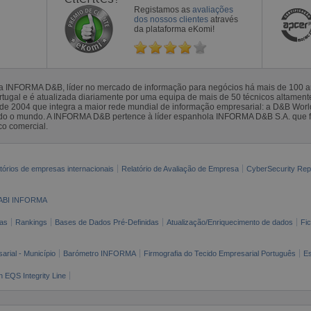
Registamos as
avaliações
dos nossos clientes
através
da plataforma eKomi!
la INFORMA D&B, líder no mercado de informação para negócios há mais de 100
gal e é atualizada diariamente por uma equipa de mais de 50 técnicos altamente 
sde 2004 que integra a maior rede mundial de informação empresarial: a D&B Wor
todo o mundo. A INFORMA D&B pertence à líder espanhola INFORMA D&B S.A. que 
co comercial.
tórios de empresas internacionais
Relatório de Avaliação de Empresa
CyberSecurity Rep
ABI INFORMA
as
Rankings
Bases de Dados Pré-Definidas
Atualização/Enriquecimento de dados
Fi
arial - Município
Barómetro INFORMA
Firmografia do Tecido Empresarial Português
Es
n EQS Integrity Line