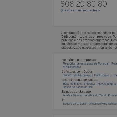
808 29 80 80
Questões mais frequentes >
A eInforma é uma marca licenciada pe
D&B contém todas as empresas em Portu
públicas e das próprias empresas. De
milhões de registos empresariais de 
especializado na gestão integral do ris
Relatórios de Empresas:
Relatórios de empresas de Portugal
Rela
API Empresas
Softwares com Dados:
D&B Credit Advantage
D&B Hoovers
S
Licenciamento de Dados:
Base de Dados à Medida
Novas Empres
Bases de dados on-line
Estudos de Mercado:
Análise Setorial
Análise do Tecido Empres
+:
Seguro de Crédito
Whistleblowing Solutio