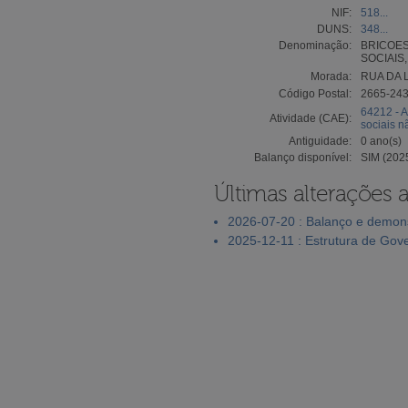
NIF:
518...
DUNS:
348...
Denominação:
BRICOES
SOCIAIS,
Morada:
RUA DA 
Código Postal:
2665-24
64212 - A
Atividade (CAE):
sociais n
Antiguidade:
0 ano(s)
Balanço disponível:
SIM (202
Últimas alterações 
2026-07-20 : Balanço e demons
2025-12-11 : Estrutura de Gov