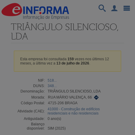
TRIÂNGULO SILENCIOSO,
LDA
Esta empresa foi consultada
159
vezes nos últimos 12
meses, a última vez a
13 de julho de 2026
.
NIF:
518...
DUNS:
348...
Denominação:
TRIÂNGULO SILENCIOSO, LDA
Morada:
RUA MÁRIO VALENÇA, 66
Código Postal:
4715-206 BRAGA
41000 - Construção de edifícios
Atividade (CAE):
residenciais e não residenciais
Antiguidade:
0 ano(s)
Balanço
disponível:
SIM (2025)