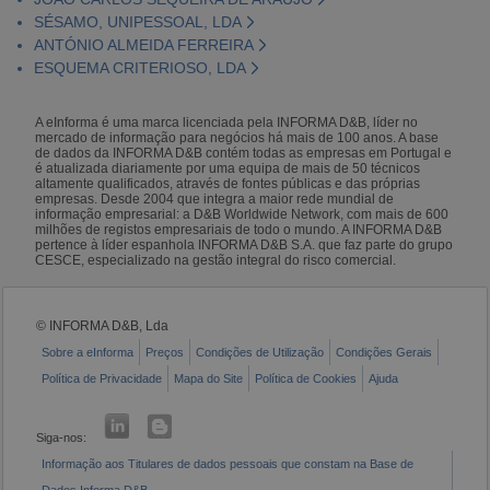
SÉSAMO, UNIPESSOAL, LDA
ANTÓNIO ALMEIDA FERREIRA
ESQUEMA CRITERIOSO, LDA
A eInforma é uma marca licenciada pela INFORMA D&B, líder no
mercado de informação para negócios há mais de 100 anos. A base
de dados da INFORMA D&B contém todas as empresas em Portugal e
é atualizada diariamente por uma equipa de mais de 50 técnicos
altamente qualificados, através de fontes públicas e das próprias
empresas. Desde 2004 que integra a maior rede mundial de
informação empresarial: a D&B Worldwide Network, com mais de 600
milhões de registos empresariais de todo o mundo. A INFORMA D&B
pertence à líder espanhola INFORMA D&B S.A. que faz parte do grupo
CESCE, especializado na gestão integral do risco comercial.
© INFORMA D&B, Lda
Sobre a eInforma
Preços
Condições de Utilização
Condições Gerais
Política de Privacidade
Mapa do Site
Política de Cookies
Ajuda
Siga-nos:
Informação aos Titulares de dados pessoais que constam na Base de
Dados Informa D&B