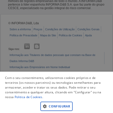
milhões de registos empresariais de todo o mundo. A INFORMA D&B
pertence à líder espanhola INFORMA D&B S.A. que faz parte do grupo
CESCE, especializado na gestão integral do risco comercial.
© INFORMA D&B, Lda
Sobre a eInforma
Preços
Condições de Utilização
Condições Gerais
Política de Privacidade
Mapa do Site
Política de Cookies
Ajuda
Siga-nos:
Informação aos Titulares de dados pessoais que constam na Base de
Dados Informa D&B
Informação aos Empresários em Nome Individual
Livro de Reclamações Eletrónico
Com o seu consentimento, utilizaremos cookies próprios e de
terceiros (os nossos parceiros) ou tecnologias semelhantes para
armazenar, aceder e tratar os seus dados. Pode retirar o seu
consentimento a qualquer altura, clicando em "Configurar" ou na
nossa
Politica de Cookies
.
CONFIGURAR