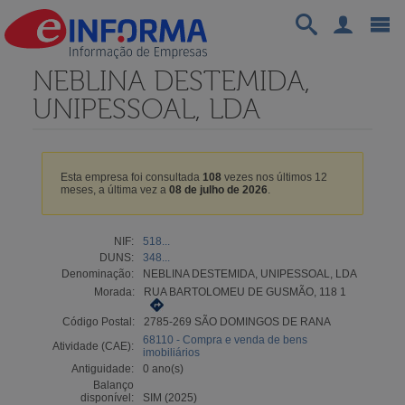
NEBLINA DESTEMIDA,
UNIPESSOAL, LDA
Esta empresa foi consultada
108
vezes nos últimos 12
meses, a última vez a
08 de julho de 2026
.
NIF:
518...
DUNS:
348...
Denominação:
NEBLINA DESTEMIDA, UNIPESSOAL, LDA
Morada:
RUA BARTOLOMEU DE GUSMÃO, 118 1
Código Postal:
2785-269 SÃO DOMINGOS DE RANA
68110 - Compra e venda de bens
Atividade (CAE):
imobiliários
Antiguidade:
0 ano(s)
Balanço
disponível:
SIM (2025)