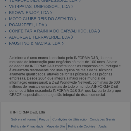
TEMPOPÉTALA, UNIPESSOAL, LDA
VET4PATAS, UNIPESSOAL, LDA
BROWN ENJOY, LDA
MOTO CLUBE REIS DO ASFALTO
ROAM2FEEL, LDA
CONFEITARIA RAINHA DO CARVALHIDO, LDA
ALVOREA E TERRAVERDE, LDA
FAUSTINO & MACIAS, LDA
A eInforma é uma marca licenciada pela INFORMA D&B, líder no
mercado de informação para negócios há mais de 100 anos. A base
de dados da INFORMA D&B contém todas as empresas em Portugal e
é atualizada diariamente por uma equipa de mais de 50 técnicos
altamente qualificados, através de fontes públicas e das próprias
empresas. Desde 2004 que integra a maior rede mundial de
informação empresarial: a D&B Worldwide Network, com mais de 600
milhões de registos empresariais de todo o mundo. A INFORMA D&B
pertence à líder espanhola INFORMA D&B S.A. que faz parte do grupo
CESCE, especializado na gestão integral do risco comercial.
© INFORMA D&B, Lda
Sobre a eInforma
Preços
Condições de Utilização
Condições Gerais
Política de Privacidade
Mapa do Site
Política de Cookies
Ajuda