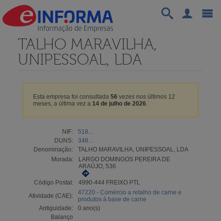
TALHO MARAVILHA,
UNIPESSOAL, LDA
Esta empresa foi consultada
56
vezes nos últimos 12
meses, a última vez a
14 de julho de 2026
.
NIF:
518...
DUNS:
348...
Denominação:
TALHO MARAVILHA, UNIPESSOAL, LDA
Morada:
LARGO DOMINGOS PEREIRA DE
ARAÚJO, 536
Código Postal:
4990-444 FREIXO PTL
47220 - Comércio a retalho de carne e
Atividade (CAE):
produtos à base de carne
Antiguidade:
0 ano(s)
Balanço