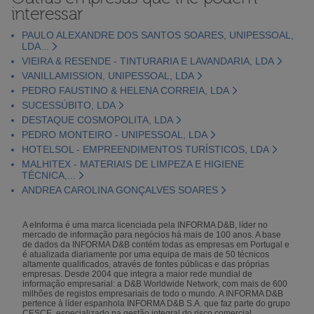
interessar
PAULO ALEXANDRE DOS SANTOS SOARES, UNIPESSOAL,
LDA...
VIEIRA & RESENDE - TINTURARIA E LAVANDARIA, LDA
VANILLAMISSION, UNIPESSOAL, LDA
PEDRO FAUSTINO & HELENA CORREIA, LDA
SUCESSÚBITO, LDA
DESTAQUE COSMOPOLITA, LDA
PEDRO MONTEIRO - UNIPESSOAL, LDA
HOTELSOL - EMPREENDIMENTOS TURÍSTICOS, LDA
MALHITEX - MATERIAIS DE LIMPEZA E HIGIENE
TÉCNICA,...
ANDREA CAROLINA GONÇALVES SOARES
A eInforma é uma marca licenciada pela INFORMA D&B, líder no
mercado de informação para negócios há mais de 100 anos. A base
de dados da INFORMA D&B contém todas as empresas em Portugal e
é atualizada diariamente por uma equipa de mais de 50 técnicos
altamente qualificados, através de fontes públicas e das próprias
empresas. Desde 2004 que integra a maior rede mundial de
informação empresarial: a D&B Worldwide Network, com mais de 600
milhões de registos empresariais de todo o mundo. A INFORMA D&B
pertence à líder espanhola INFORMA D&B S.A. que faz parte do grupo
CESCE, especializado na gestão integral do risco comercial.