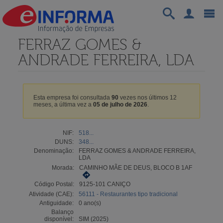
FERRAZ GOMES &
ANDRADE FERREIRA, LDA
Esta empresa foi consultada
90
vezes nos últimos 12
meses, a última vez a
05 de julho de 2026
.
NIF:
518...
DUNS:
348...
Denominação:
FERRAZ GOMES & ANDRADE FERREIRA,
LDA
Morada:
CAMINHO MÃE DE DEUS, BLOCO B 1AF
Código Postal:
9125-101 CANIÇO
Atividade (CAE):
56111 - Restaurantes tipo tradicional
Antiguidade:
0 ano(s)
Balanço
disponível:
SIM (2025)