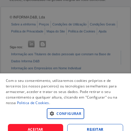
© INFORMA D&B, Lda
Sobre a eInforma
Preços
Condições de Utilização
Condições Gerais
Política de Privacidade
Mapa do Site
Política de Cookies
Ajuda
Siga-nos:
Informação aos Titulares de dados pessoais que constam na Base de
Dados Informa D&B
Informação aos Empresários em Nome Individual
Livro de Reclamações Eletrónico
Com o seu consentimento, utilizaremos cookies próprios e de
terceiros (os nossos parceiros) ou tecnologias semelhantes para
armazenar, aceder e tratar os seus dados. Pode retirar o seu
consentimento a qualquer altura, clicando em "Configurar" ou na
nossa
Politica de Cookies
.
CONFIGURAR
ACEITAR
REJEITAR