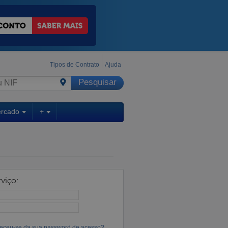
Tipos de Contrato
Ajuda
ercado
+
viço:
eceu-se da sua password de acesso?