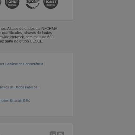
 anos. A base de dados da INFORMA
qualificados, através de fontes
ldwide Network, com mais de 600
faz parte do grupo CESCE,
ort
Análise da Concorrência
cheiros de Dados Públicos
tudos Setoriais DBK