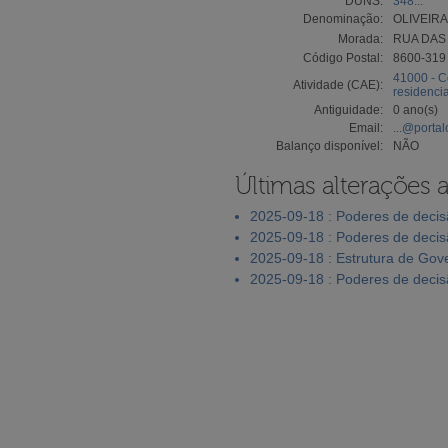
DUNS:
348...
Denominação:
OLIVEIR
Morada:
RUA DAS 
Código Postal:
8600-31
41000 - C
Atividade (CAE):
residencia
Antiguidade:
0 ano(s)
Email:
...@portal
Balanço disponível:
NÃO
Últimas alterações 
2025-09-18 : Poderes de deci
2025-09-18 : Poderes de deci
2025-09-18 : Estrutura de Go
2025-09-18 : Poderes de deci