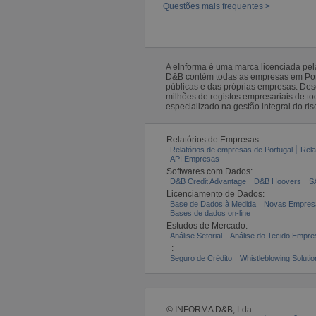
Questões mais frequentes >
A eInforma é uma marca licenciada pe
D&B contém todas as empresas em Portu
públicas e das próprias empresas. De
milhões de registos empresariais de 
especializado na gestão integral do ris
Relatórios de Empresas:
Relatórios de empresas de Portugal
Rela
API Empresas
Softwares com Dados:
D&B Credit Advantage
D&B Hoovers
S
Licenciamento de Dados:
Base de Dados à Medida
Novas Empres
Bases de dados on-line
Estudos de Mercado:
Análise Setorial
Análise do Tecido Empres
+:
Seguro de Crédito
Whistleblowing Solutio
© INFORMA D&B, Lda