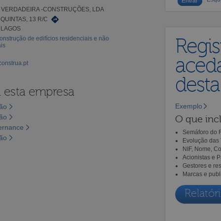
A VERDADEIRA -CONSTRUÇÕES, LDA
QUINTAS, 13 R/C
9 LAGOS
onstrução de edifícios residenciais e não
Regis
is
aceda
construa.pt
dest
a esta empresa
Exemplo
são
são
O que incl
vernance
Semáforo do R
são
Evolução das 
NIF, Nome, Co
Acionistas e 
Gestores e re
Marcas e publ
Relatóri