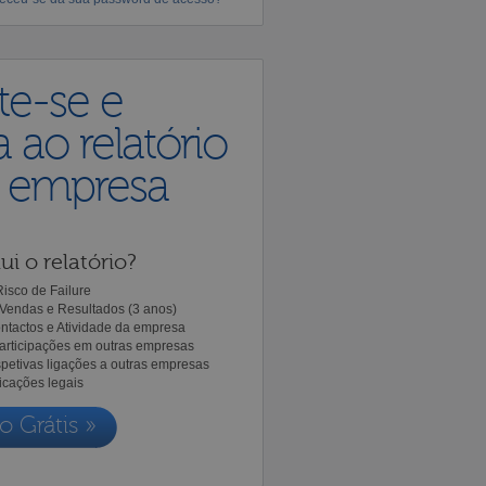
te-se e
 ao relatório
a empresa
ui o relatório?
isco de Failure
Vendas e Resultados (3 anos)
ntactos e Atividade da empresa
Participações em outras empresas
spetivas ligações a outras empresas
icações legais
o Grátis »