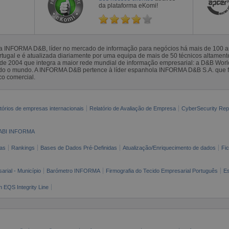
da plataforma eKomi!
la INFORMA D&B, líder no mercado de informação para negócios há mais de 100
gal e é atualizada diariamente por uma equipa de mais de 50 técnicos altamente 
sde 2004 que integra a maior rede mundial de informação empresarial: a D&B Wor
todo o mundo. A INFORMA D&B pertence à líder espanhola INFORMA D&B S.A. que 
co comercial.
tórios de empresas internacionais
Relatório de Avaliação de Empresa
CyberSecurity Rep
ABI INFORMA
as
Rankings
Bases de Dados Pré-Definidas
Atualização/Enriquecimento de dados
Fi
arial - Município
Barómetro INFORMA
Firmografia do Tecido Empresarial Português
Es
n EQS Integrity Line