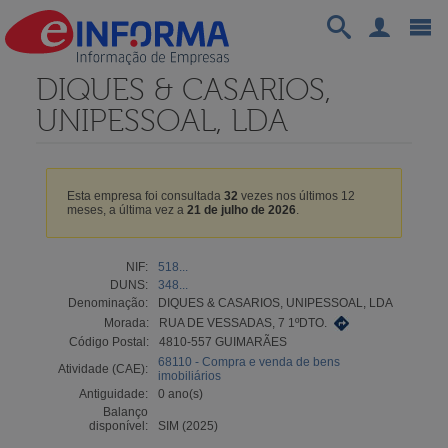
DIQUES & CASARIOS,
UNIPESSOAL, LDA
Esta empresa foi consultada
32
vezes nos últimos 12
meses, a última vez a
21 de julho de 2026
.
NIF:
518...
DUNS:
348...
Denominação:
DIQUES & CASARIOS, UNIPESSOAL, LDA
Morada:
RUA DE VESSADAS, 7 1ºDTO.
Código Postal:
4810-557 GUIMARÃES
68110 - Compra e venda de bens
Atividade (CAE):
imobiliários
Antiguidade:
0 ano(s)
Balanço
disponível:
SIM (2025)