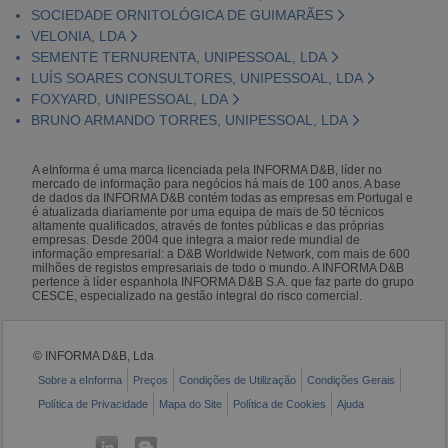
SOCIEDADE ORNITOLÓGICA DE GUIMARÃES
VELONIA, LDA
SEMENTE TERNURENTA, UNIPESSOAL, LDA
LUÍS SOARES CONSULTORES, UNIPESSOAL, LDA
FOXYARD, UNIPESSOAL, LDA
BRUNO ARMANDO TORRES, UNIPESSOAL, LDA
A eInforma é uma marca licenciada pela INFORMA D&B, líder no
mercado de informação para negócios há mais de 100 anos. A base
de dados da INFORMA D&B contém todas as empresas em Portugal e
é atualizada diariamente por uma equipa de mais de 50 técnicos
altamente qualificados, através de fontes públicas e das próprias
empresas. Desde 2004 que integra a maior rede mundial de
informação empresarial: a D&B Worldwide Network, com mais de 600
milhões de registos empresariais de todo o mundo. A INFORMA D&B
pertence à líder espanhola INFORMA D&B S.A. que faz parte do grupo
CESCE, especializado na gestão integral do risco comercial.
© INFORMA D&B, Lda
Sobre a eInforma
Preços
Condições de Utilização
Condições Gerais
Política de Privacidade
Mapa do Site
Política de Cookies
Ajuda