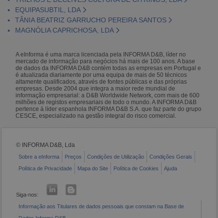
EQUIPASUBTIL, LDA
TÂNIA BEATRIZ GARRUCHO PEREIRA SANTOS
MAGNÓLIA CAPRICHOSA, LDA
A eInforma é uma marca licenciada pela INFORMA D&B, líder no
mercado de informação para negócios há mais de 100 anos. A base
de dados da INFORMA D&B contém todas as empresas em Portugal e
é atualizada diariamente por uma equipa de mais de 50 técnicos
altamente qualificados, através de fontes públicas e das próprias
empresas. Desde 2004 que integra a maior rede mundial de
informação empresarial: a D&B Worldwide Network, com mais de 600
milhões de registos empresariais de todo o mundo. A INFORMA D&B
pertence à líder espanhola INFORMA D&B S.A. que faz parte do grupo
CESCE, especializado na gestão integral do risco comercial.
© INFORMA D&B, Lda
Sobre a eInforma
Preços
Condições de Utilização
Condições Gerais
Política de Privacidade
Mapa do Site
Política de Cookies
Ajuda
Siga-nos:
Informação aos Titulares de dados pessoais que constam na Base de
Dados Informa D&B