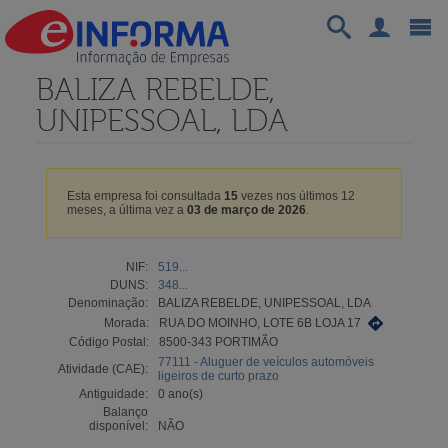
BALIZA REBELDE,
UNIPESSOAL, LDA
Esta empresa foi consultada
15
vezes nos últimos 12
meses, a última vez a
03 de março de 2026
.
NIF:
519...
DUNS:
348...
Denominação:
BALIZA REBELDE, UNIPESSOAL, LDA
Morada:
RUA DO MOINHO, LOTE 6B LOJA 17
Código Postal:
8500-343 PORTIMÃO
77111 - Aluguer de veículos automóveis
Atividade (CAE):
ligeiros de curto prazo
Antiguidade:
0 ano(s)
Balanço
disponível:
NÃO