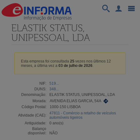
ELASTIK STATUS,
UNIPESSOAL, LDA
Esta empresa foi consultada
25
vezes nos últimos 12
meses, a última vez a
03 de julho de 2026
.
NIF:
519...
DUNS:
348...
Denominação:
ELASTIK STATUS, UNIPESSOAL, LDA
Morada:
AVENIDA ELIAS GARCIA, 54A
Código Postal:
1000-150 LISBOA
47811 - Comércio a retalho de veículos
Atividade (CAE):
automóveis ligeiros
Antiguidade:
0 ano(s)
Balanço
disponível:
NÃO