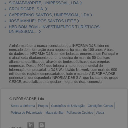
SIGMAFAVORITE, UNIPESSOAL, LDA
CROUDCARE, S.A.
CAPRISTANO SANTOS, UNIPESSOAL, LDA
JOSÉ MANUEL DOS SANTOS LEITE
HBD BOM BOM - INVESTIMENTOS TURÍSTICOS,
UNIPESSOAL...
A eInforma é uma marca licenciada pela INFORMA D&B, líder no
mercado de informação para negócios há mais de 100 anos. A base
de dados da INFORMA D&B contém todas as empresas em Portugal e
é atualizada diariamente por uma equipa de mais de 50 técnicos
altamente qualificados, através de fontes públicas e das próprias
empresas. Desde 2004 que integra a maior rede mundial de
informação empresarial: a D&B Worldwide Network, com mais de 600
milhões de registos empresariais de todo o mundo. A INFORMA D&B
pertence à líder espanhola INFORMA D&B S.A. que faz parte do grupo
CESCE, especializado na gestão integral do risco comercial.
© INFORMA D&B, Lda
Sobre a eInforma
Preços
Condições de Utilização
Condições Gerais
Política de Privacidade
Mapa do Site
Política de Cookies
Ajuda
Siga-nos: