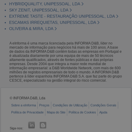
HYBRIDQUALITY, UNIPESSOAL, LDA
SKY ZENIT, UNIPESSOAL, LDA
EXTREME TASTE - RESTAURAÇÃO UNIPESSOAL, LDA
ESCAMAS IRREQUIETAS, UNIPESSOAL, LDA
OLIVEIRA & MIRA, LDA
A eInforma é uma marca licenciada pela INFORMA D&B, líder no
mercado de informação para negócios há mais de 100 anos. A base
de dados da INFORMA D&B contém todas as empresas em Portugal e
é atualizada diariamente por uma equipa de mais de 50 técnicos
altamente qualificados, através de fontes públicas e das próprias
empresas. Desde 2004 que integra a maior rede mundial de
informação empresarial: a D&B Worldwide Network, com mais de 600
milhões de registos empresariais de todo o mundo. A INFORMA D&B
pertence à líder espanhola INFORMA D&B S.A. que faz parte do grupo
CESCE, especializado na gestão integral do risco comercial.
© INFORMA D&B, Lda
Sobre a eInforma
Preços
Condições de Utilização
Condições Gerais
Política de Privacidade
Mapa do Site
Política de Cookies
Ajuda
Siga-nos: