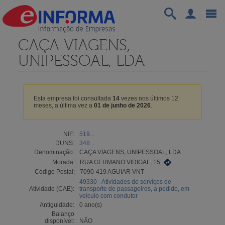
CAÇA VIAGENS,
UNIPESSOAL, LDA
Esta empresa foi consultada
14
vezes nos últimos 12
meses, a última vez a
01 de junho de 2026
.
NIF:
519...
DUNS:
348...
Denominação:
CAÇA VIAGENS, UNIPESSOAL, LDA
Morada:
RUA GERMANO VIDIGAL, 15
Código Postal:
7090-419 AGUIAR VNT
49330 - Atividades de serviços de
Atividade (CAE):
transporte de passageiros, a pedido, em
veículo com condutor
Antiguidade:
0 ano(s)
Balanço
disponível:
NÃO