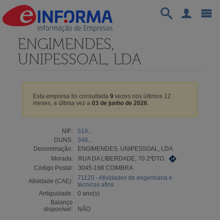
ENGIMENDES,
UNIPESSOAL, LDA
Esta empresa foi consultada
9
vezes nos últimos 12
meses, a última vez a
03 de junho de 2026
.
NIF:
519...
DUNS:
348...
Denominação:
ENGIMENDES, UNIPESSOAL, LDA
Morada:
RUA DA LIBERDADE, 70 2ºDTO.
Código Postal:
3045-198 COIMBRA
71120 - Atividades de engenharia e
Atividade (CAE):
técnicas afins
Antiguidade:
0 ano(s)
Balanço
disponível:
NÃO