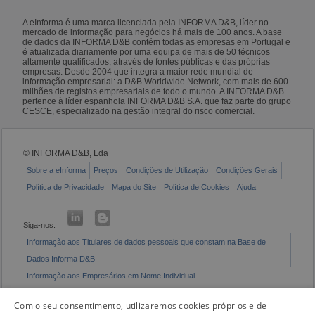
A eInforma é uma marca licenciada pela INFORMA D&B, líder no
mercado de informação para negócios há mais de 100 anos. A base
de dados da INFORMA D&B contém todas as empresas em Portugal e
é atualizada diariamente por uma equipa de mais de 50 técnicos
altamente qualificados, através de fontes públicas e das próprias
empresas. Desde 2004 que integra a maior rede mundial de
informação empresarial: a D&B Worldwide Network, com mais de 600
milhões de registos empresariais de todo o mundo. A INFORMA D&B
pertence à líder espanhola INFORMA D&B S.A. que faz parte do grupo
CESCE, especializado na gestão integral do risco comercial.
© INFORMA D&B, Lda
Sobre a eInforma
Preços
Condições de Utilização
Condições Gerais
Política de Privacidade
Mapa do Site
Política de Cookies
Ajuda
Siga-nos:
Informação aos Titulares de dados pessoais que constam na Base de
Dados Informa D&B
Informação aos Empresários em Nome Individual
Livro de Reclamações Eletrónico
Com o seu consentimento, utilizaremos cookies próprios e de