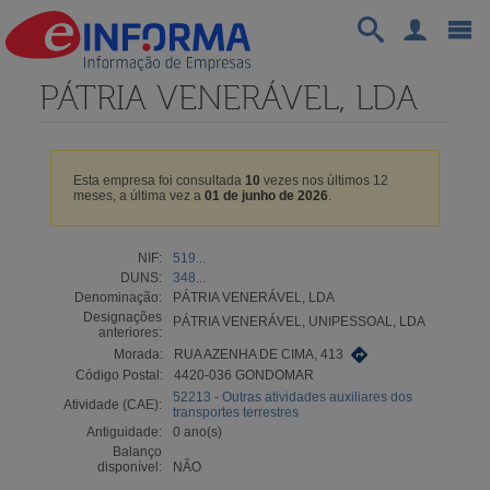
PÁTRIA VENERÁVEL, LDA
Esta empresa foi consultada
10
vezes nos últimos 12
meses, a última vez a
01 de junho de 2026
.
NIF:
519...
DUNS:
348...
Denominação:
PÁTRIA VENERÁVEL, LDA
Designações
PÁTRIA VENERÁVEL, UNIPESSOAL, LDA
anteriores:
Morada:
RUA AZENHA DE CIMA, 413
Código Postal:
4420-036 GONDOMAR
52213 - Outras atividades auxiliares dos
Atividade (CAE):
transportes terrestres
Antiguidade:
0 ano(s)
Balanço
disponível:
NÃO