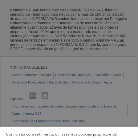
A eInforma é uma marca licenciada pela INFORMA D&B, líder no
mercado de informação para negócios há mais de 100 anos. A base
de dados da INFORMA D&B contém todas as empresas em Portugal e
é atualizada diariamente por uma equipa de mais de 50 técnicos
altamente qualificados, através de fontes públicas e das próprias
empresas. Desde 2004 que integra a maior rede mundial de
informação empresarial: a D&B Worldwide Network, com mais de 600
milhões de registos empresariais de todo o mundo. A INFORMA D&B
pertence à líder espanhola INFORMA D&B S.A. que faz parte do grupo
CESCE, especializado na gestão integral do risco comercial.
© INFORMA D&B, Lda
Sobre a eInforma
Preços
Condições de Utilização
Condições Gerais
Política de Privacidade
Mapa do Site
Política de Cookies
Ajuda
Siga-nos:
Informação aos Titulares de dados pessoais que constam na Base de
Dados Informa D&B
Informação aos Empresários em Nome Individual
Livro de Reclamações Eletrónico
Com o seu consentimento, utilizaremos cookies próprios e de