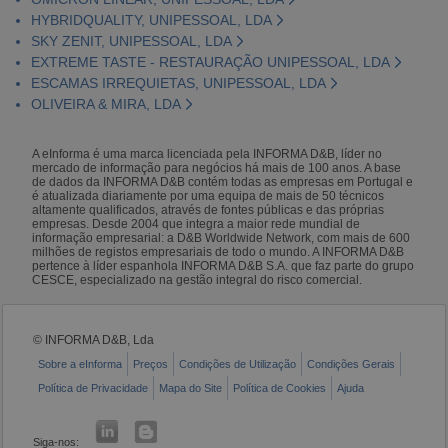
HYBRIDQUALITY, UNIPESSOAL, LDA
SKY ZENIT, UNIPESSOAL, LDA
EXTREME TASTE - RESTAURAÇÃO UNIPESSOAL, LDA
ESCAMAS IRREQUIETAS, UNIPESSOAL, LDA
OLIVEIRA & MIRA, LDA
A eInforma é uma marca licenciada pela INFORMA D&B, líder no
mercado de informação para negócios há mais de 100 anos. A base
de dados da INFORMA D&B contém todas as empresas em Portugal e
é atualizada diariamente por uma equipa de mais de 50 técnicos
altamente qualificados, através de fontes públicas e das próprias
empresas. Desde 2004 que integra a maior rede mundial de
informação empresarial: a D&B Worldwide Network, com mais de 600
milhões de registos empresariais de todo o mundo. A INFORMA D&B
pertence à líder espanhola INFORMA D&B S.A. que faz parte do grupo
CESCE, especializado na gestão integral do risco comercial.
© INFORMA D&B, Lda
Sobre a eInforma
Preços
Condições de Utilização
Condições Gerais
Política de Privacidade
Mapa do Site
Política de Cookies
Ajuda
Siga-nos: