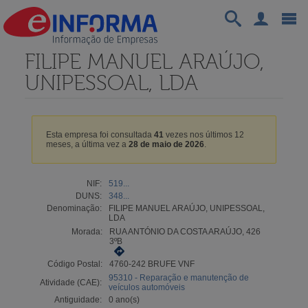
FILIPE MANUEL ARAÚJO,
UNIPESSOAL, LDA
Esta empresa foi consultada
41
vezes nos últimos 12
meses, a última vez a
28 de maio de 2026
.
NIF:
519...
DUNS:
348...
Denominação:
FILIPE MANUEL ARAÚJO, UNIPESSOAL,
LDA
Morada:
RUA ANTÓNIO DA COSTA ARAÚJO, 426
3ºB
Código Postal:
4760-242 BRUFE VNF
95310 - Reparação e manutenção de
Atividade (CAE):
veículos automóveis
Antiguidade:
0 ano(s)