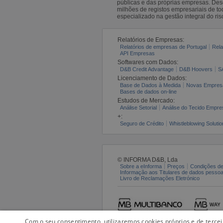
públicas e das próprias empresas. De
milhões de registos empresariais de 
especializado na gestão integral do ris
Relatórios de Empresas:
Relatórios de empresas de Portugal
Rela
API Empresas
Softwares com Dados:
D&B Credit Advantage
D&B Hoovers
S
Licenciamento de Dados:
Base de Dados à Medida
Novas Empres
Bases de dados on-line
Estudos de Mercado:
Análise Setorial
Análise do Tecido Empres
+:
Seguro de Crédito
Whistleblowing Solutio
© INFORMA D&B, Lda
Sobre a eInforma
Preços
Condições de
Informação aos Titulares de dados pesso
Livro de Reclamações Eletrónico
Com o seu consentimento, utilizaremos cookies próprios e de terce