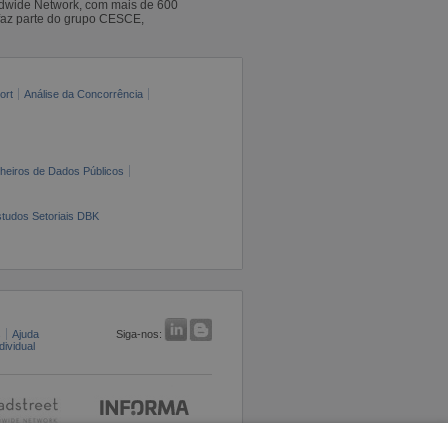
ldwide Network, com mais de 600
faz parte do grupo CESCE,
ort
Análise da Concorrência
cheiros de Dados Públicos
tudos Setoriais DBK
s
Ajuda
Siga-nos:
ividual