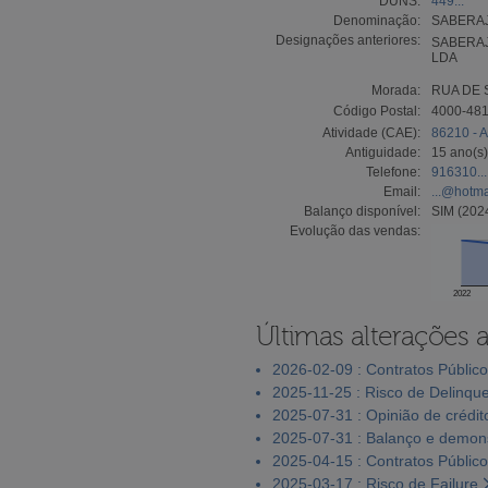
DUNS:
449...
Denominação:
SABERAJ
Designações anteriores:
SABERAJ
LDA
Morada:
RUA DE 
Código Postal:
4000-48
Atividade (CAE):
86210 - A
Antiguidade:
15 ano(s)
Telefone:
916310...
Email:
...@hotm
Balanço disponível:
SIM (202
Evolução das vendas:
2022
Últimas alterações 
2026-02-09 : Contratos Públic
2025-11-25 : Risco de Delinqu
2025-07-31 : Opinião de crédit
2025-07-31 : Balanço e demons
2025-04-15 : Contratos Públic
2025-03-17 : Risco de Failure