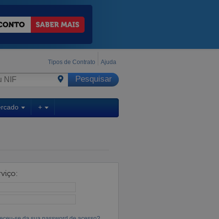
Tipos de Contrato
Ajuda
ercado
+
viço:
eceu-se da sua password de acesso?