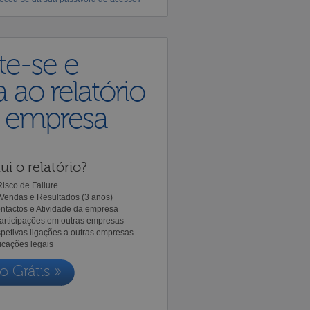
te-se e
 ao relatório
a empresa
ui o relatório?
isco de Failure
Vendas e Resultados (3 anos)
ntactos e Atividade da empresa
Participações em outras empresas
spetivas ligações a outras empresas
icações legais
o Grátis »