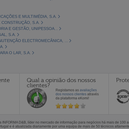
CAÇÕES E MULTIMÉDIA, S.A.
 CONSTRUÇÃO, S.A.
ORIA E GESTÃO, UNIPESSOA...
L, S.A.
NUTENÇÃO ELECTROMECÂNICA, ...
A.
RA O LAR, S.A.
ente
Qual a opinião dos nossos
Prot
clientes?
Registamos as
avaliações
dos nossos clientes
através
da plataforma eKomi!
la INFORMA D&B, líder no mercado de informação para negócios há mais de 100
gal e é atualizada diariamente por uma equipa de mais de 50 técnicos altamente 