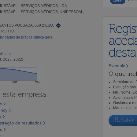
USTÁVEL - SERVIÇOS MÉDICOS, LDA
USTÁVEL - SERVIÇOS MÉDICOS, UNIPESSOAL,
Regis
SANTOS POUSADA, 850 2ºESQ.
1 PORTO
aceda
tividades de prática clínica geral
dest
ail.com
4, 2023, 2022)
Exemplo
O que incl
Semáforo do R
2023
2024
Evolução das 
a esta empresa
NIF, Nome, Co
Acionistas e 
Gestores e re
os
Marcas e publ
ency
o
Relatóri
tração de resultados
os