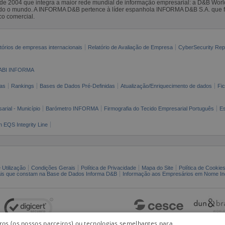
sde 2004 que integra a maior rede mundial de informação empresarial: a D&B Wor
todo o mundo. A INFORMA D&B pertence à líder espanhola INFORMA D&B S.A. que 
co comercial.
tórios de empresas internacionais
Relatório de Avaliação de Empresa
CyberSecurity Rep
ABI INFORMA
as
Rankings
Bases de Dados Pré-Definidas
Atualização/Enriquecimento de dados
Fi
arial - Município
Barómetro INFORMA
Firmografia do Tecido Empresarial Português
Es
n EQS Integrity Line
 Utilização
Condições Gerais
Política de Privacidade
Mapa do Site
Política de Cookie
ais que constam na Base de Dados Informa D&B
Informação aos Empresários em Nome Ind
iros (os nossos parceiros) ou tecnologias semelhantes para