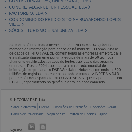
CONTAS DINÂMICAS, UNIPESSOAL, LDA
CONCRETALCANCE, UNIPESSOAL, LDA
FACTORBIO, LDA
CONDOMINIO DO PREDIO SITO NA RUA AFONSO LOPES
VIEI...
SÓCES - TURISMO E NATUREZA, LDA
A eInforma é uma marca licenciada pela INFORMA D&B, líder no
mercado de informação para negócios há mais de 100 anos. A base
de dados da INFORMA D&B contém todas as empresas em Portugal e
é atualizada diariamente por uma equipa de mais de 50 técnicos
altamente qualificados, através de fontes públicas e das próprias
empresas. Desde 2004 que integra a maior rede mundial de
informação empresarial: a D&B Worldwide Network, com mais de 600
milhões de registos empresariais de todo o mundo. A INFORMA D&B
pertence à líder espanhola INFORMA D&B S.A. que faz parte do grupo
CESCE, especializado na gestão integral do risco comercial.
© INFORMA D&B, Lda
Sobre a eInforma
Preços
Condições de Utilização
Condições Gerais
Política de Privacidade
Mapa do Site
Política de Cookies
Ajuda
Siga-nos: