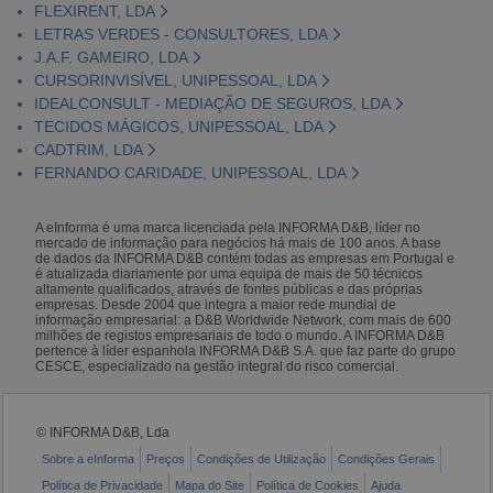
FLEXIRENT, LDA
LETRAS VERDES - CONSULTORES, LDA
J.A.F. GAMEIRO, LDA
CURSORINVISÍVEL, UNIPESSOAL, LDA
IDEALCONSULT - MEDIAÇÃO DE SEGUROS, LDA
TECIDOS MÁGICOS, UNIPESSOAL, LDA
CADTRIM, LDA
FERNANDO CARIDADE, UNIPESSOAL, LDA
A eInforma é uma marca licenciada pela INFORMA D&B, líder no
mercado de informação para negócios há mais de 100 anos. A base
de dados da INFORMA D&B contém todas as empresas em Portugal e
é atualizada diariamente por uma equipa de mais de 50 técnicos
altamente qualificados, através de fontes públicas e das próprias
empresas. Desde 2004 que integra a maior rede mundial de
informação empresarial: a D&B Worldwide Network, com mais de 600
milhões de registos empresariais de todo o mundo. A INFORMA D&B
pertence à líder espanhola INFORMA D&B S.A. que faz parte do grupo
CESCE, especializado na gestão integral do risco comercial.
© INFORMA D&B, Lda
Sobre a eInforma
Preços
Condições de Utilização
Condições Gerais
Política de Privacidade
Mapa do Site
Política de Cookies
Ajuda