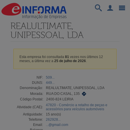
REALULTIMATE,
UNIPESSOAL, LDA
Esta empresa foi consultada
81
vezes nos últimos 12
meses, a última vez a
25 de julho de 2026
.
NIF:
509...
DUNS:
449...
Denominação:
REALULTIMATE, UNIPESSOAL, LDA
Morada:
RUA DO CASAL, 135
Código Postal:
2400-824 LEIRIA
47820 - Comércio a retalho de peças e
Atividade (CAE):
acessórios para veículos automóveis
Antiguidade:
15 ano(s)
Telefone:
262928...
Email:
...@gmail.com
Balanço