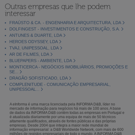
Outras empresas que lhe podem
interessar
FRAÚSTO & CA. - ENGENHARIA E ARQUITECTURA, LDA
DOLFINGEST - INVESTIMENTOS E CONSTRUÇÃO, S.A.
ANTUNES & DUARTE, LDA
HEROES ODYSSEY, LDA
TVAJ, UNIPESSOAL, LDA
AR DE FILMES, LDA
BLUEPAPERS - AMBIENTE, LDA
MONTICERCA - NEGÓCIOS IMOBILIÁRIOS, PROMOÇÕES E
SE...
DRAGÃO SOFISTICADO, LDA
COMPLENITUDE - COMUNICAÇÃO EMPRESARIAL,
UNIPESSOAL...
A eInforma é uma marca licenciada pela INFORMA D&B, líder no
mercado de informação para negócios há mais de 100 anos. A base
de dados da INFORMA D&B contém todas as empresas em Portugal e
é atualizada diariamente por uma equipa de mais de 50 técnicos
altamente qualificados, através de fontes públicas e das próprias
empresas. Desde 2004 que integra a maior rede mundial de
informação empresarial: a D&B Worldwide Network, com mais de 600
milhões de registos empresariais de todo o mundo. A INFORMA D&B