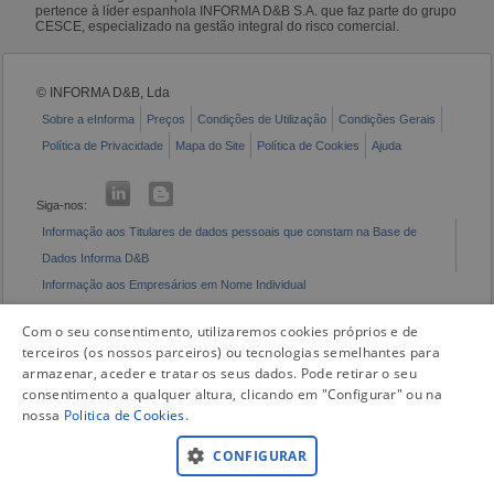
pertence à líder espanhola INFORMA D&B S.A. que faz parte do grupo
CESCE, especializado na gestão integral do risco comercial.
© INFORMA D&B, Lda
Sobre a eInforma
Preços
Condições de Utilização
Condições Gerais
Política de Privacidade
Mapa do Site
Política de Cookies
Ajuda
Siga-nos:
Informação aos Titulares de dados pessoais que constam na Base de
Dados Informa D&B
Informação aos Empresários em Nome Individual
Livro de Reclamações Eletrónico
Com o seu consentimento, utilizaremos cookies próprios e de
terceiros (os nossos parceiros) ou tecnologias semelhantes para
armazenar, aceder e tratar os seus dados. Pode retirar o seu
consentimento a qualquer altura, clicando em "Configurar" ou na
nossa
Politica de Cookies
.
CONFIGURAR