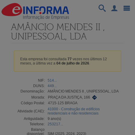
AMÂNCIO MENDES II ,
UNIPESSOAL, LDA
Esta empresa foi consultada
77
vezes nos últimos 12
meses, a última vez a
04 de julho de 2026
.
NIF:
514...
DUNS:
449...
Denominação:
AMÂNCIO MENDES II , UNIPESSOAL, LDA
Morada:
PRAÇA DA JUSTIÇA, 166
Código Postal:
4715-125 BRAGA
41000 - Construção de edifícios
Atividade (CAE):
residenciais e não residenciais
Antiguidade:
9 ano(s)
Telefone:
253217...
Balanço
disponível:
SIM (2025, 2024, 2023)