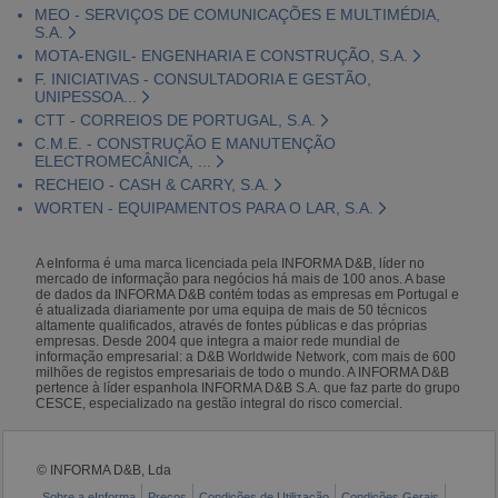
MEO - SERVIÇOS DE COMUNICAÇÕES E MULTIMÉDIA,
S.A.
MOTA-ENGIL- ENGENHARIA E CONSTRUÇÃO, S.A.
F. INICIATIVAS - CONSULTADORIA E GESTÃO,
UNIPESSOA...
CTT - CORREIOS DE PORTUGAL, S.A.
C.M.E. - CONSTRUÇÃO E MANUTENÇÃO
ELECTROMECÂNICA, ...
RECHEIO - CASH & CARRY, S.A.
WORTEN - EQUIPAMENTOS PARA O LAR, S.A.
A eInforma é uma marca licenciada pela INFORMA D&B, líder no
mercado de informação para negócios há mais de 100 anos. A base
de dados da INFORMA D&B contém todas as empresas em Portugal e
é atualizada diariamente por uma equipa de mais de 50 técnicos
altamente qualificados, através de fontes públicas e das próprias
empresas. Desde 2004 que integra a maior rede mundial de
informação empresarial: a D&B Worldwide Network, com mais de 600
milhões de registos empresariais de todo o mundo. A INFORMA D&B
pertence à líder espanhola INFORMA D&B S.A. que faz parte do grupo
CESCE, especializado na gestão integral do risco comercial.
© INFORMA D&B, Lda
Sobre a eInforma
Preços
Condições de Utilização
Condições Gerais