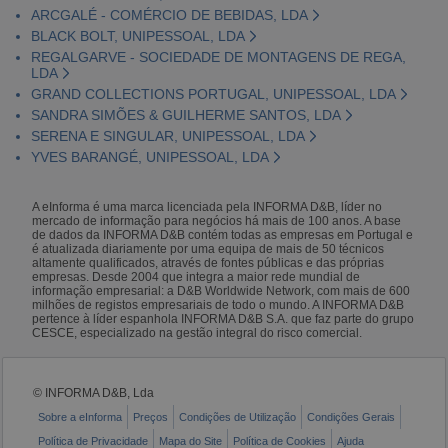
ARCGALÉ - COMÉRCIO DE BEBIDAS, LDA
BLACK BOLT, UNIPESSOAL, LDA
REGALGARVE - SOCIEDADE DE MONTAGENS DE REGA,
LDA
GRAND COLLECTIONS PORTUGAL, UNIPESSOAL, LDA
SANDRA SIMÕES & GUILHERME SANTOS, LDA
SERENA E SINGULAR, UNIPESSOAL, LDA
YVES BARANGÉ, UNIPESSOAL, LDA
A eInforma é uma marca licenciada pela INFORMA D&B, líder no
mercado de informação para negócios há mais de 100 anos. A base
de dados da INFORMA D&B contém todas as empresas em Portugal e
é atualizada diariamente por uma equipa de mais de 50 técnicos
altamente qualificados, através de fontes públicas e das próprias
empresas. Desde 2004 que integra a maior rede mundial de
informação empresarial: a D&B Worldwide Network, com mais de 600
milhões de registos empresariais de todo o mundo. A INFORMA D&B
pertence à líder espanhola INFORMA D&B S.A. que faz parte do grupo
CESCE, especializado na gestão integral do risco comercial.
© INFORMA D&B, Lda
Sobre a eInforma
Preços
Condições de Utilização
Condições Gerais
Política de Privacidade
Mapa do Site
Política de Cookies
Ajuda