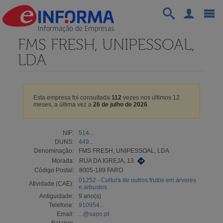
FMS FRESH, UNIPESSOAL,
LDA
Esta empresa foi consultada
112
vezes nos últimos 12
meses, a última vez a
26 de julho de 2026
.
NIF:
514...
DUNS:
449...
Denominação:
FMS FRESH, UNIPESSOAL, LDA
Morada:
RUA DA IGREJA, 13
Código Postal:
8005-189 FARO
01252 - Cultura de outros frutos em árvores
Atividade (CAE):
e arbustos
Antiguidade:
9 ano(s)
Telefone:
910954...
Email:
...@sapo.pt
Balanço