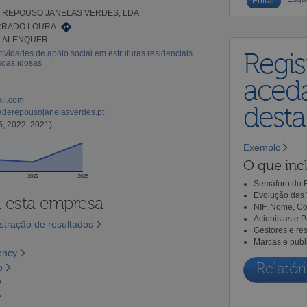
 REPOUSO JANELAS VERDES, LDA
RRADO LOURA
5 ALENQUER
tividades de apoio social em estruturas residenciais
Regis
soas idosas
aceda
ail.com
dest
derepousojanelasverdes.pt
5, 2022, 2021)
Exemplo
O que incl
2022
2025
Semáforo do R
Evolução das 
a esta empresa
NIF, Nome, Co
Acionistas e 
tração de resultados
Gestores e re
Marcas e publ
ency
Relatóri
o