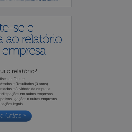
te-se e
 ao relatório
a empresa
ui o relatório?
isco de Failure
Vendas e Resultados (3 anos)
ntactos e Atividade da empresa
Participações em outras empresas
spetivas ligações a outras empresas
icações legais
o Grátis »