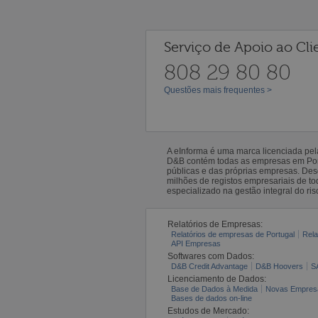
Serviço de Apoio ao Cli
808 29 80 80
Questões mais frequentes >
A eInforma é uma marca licenciada pe
D&B contém todas as empresas em Portu
públicas e das próprias empresas. De
milhões de registos empresariais de 
especializado na gestão integral do ris
Relatórios de Empresas:
Relatórios de empresas de Portugal
Rela
API Empresas
Softwares com Dados:
D&B Credit Advantage
D&B Hoovers
S
Licenciamento de Dados:
Base de Dados à Medida
Novas Empres
Bases de dados on-line
Estudos de Mercado: