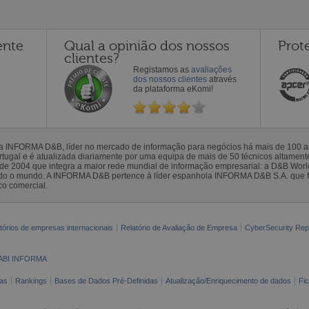
ente
Qual a opinião dos nossos
Prot
clientes?
Registamos as
avaliações
dos nossos clientes
através
da plataforma eKomi!
la INFORMA D&B, líder no mercado de informação para negócios há mais de 100
gal e é atualizada diariamente por uma equipa de mais de 50 técnicos altamente 
sde 2004 que integra a maior rede mundial de informação empresarial: a D&B Wor
todo o mundo. A INFORMA D&B pertence à líder espanhola INFORMA D&B S.A. que 
co comercial.
tórios de empresas internacionais
Relatório de Avaliação de Empresa
CyberSecurity Rep
ABI INFORMA
as
Rankings
Bases de Dados Pré-Definidas
Atualização/Enriquecimento de dados
Fi