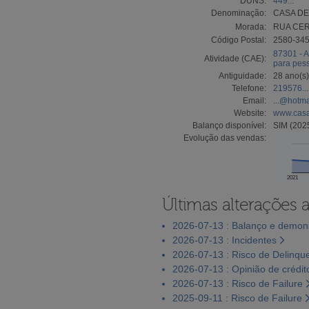
DUNS:
449...
Denominação:
CASA DE
Morada:
RUA CE
Código Postal:
2580-34
87301 - A
Atividade (CAE):
para pes
Antiguidade:
28 ano(s)
Telefone:
219576...
Email:
...@hotm
Website:
www.casa
Balanço disponível:
SIM (202
Evolução das vendas:
2021
Últimas alterações 
2026-07-13 : Balanço e demons
2026-07-13 : Incidentes
2026-07-13 : Risco de Delinqu
2026-07-13 : Opinião de crédit
2026-07-13 : Risco de Failure
2025-09-11 : Risco de Failure