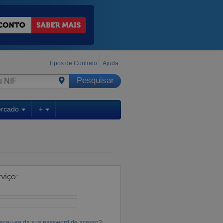
Tipos de Contrato
Ajuda
ercado
+
viço:
eceu-se da sua password de acesso?