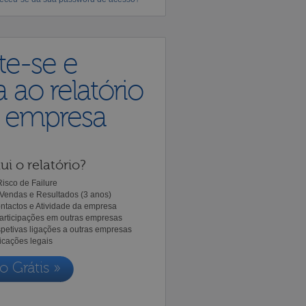
te-se e
 ao relatório
a empresa
ui o relatório?
isco de Failure
Vendas e Resultados (3 anos)
ntactos e Atividade da empresa
Participações em outras empresas
spetivas ligações a outras empresas
icações legais
o Grátis »