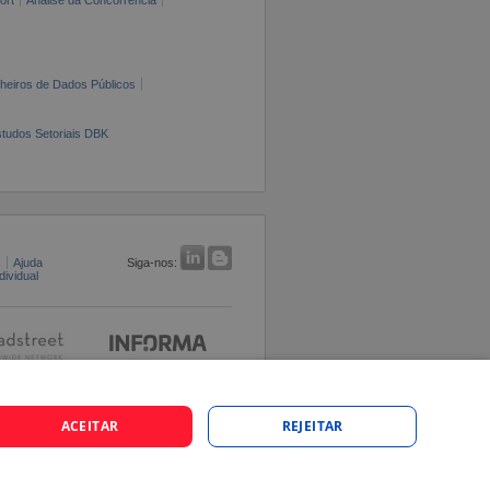
cheiros de Dados Públicos
tudos Setoriais DBK
s
Ajuda
Siga-nos:
ividual
ACEITAR
REJEITAR