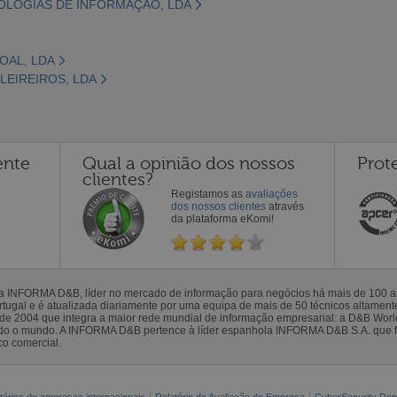
OLOGIAS DE INFORMAÇÃO, LDA
OAL, LDA
LEIREIROS, LDA
ente
Qual a opinião dos nossos
Prot
clientes?
Registamos as
avaliações
dos nossos clientes
através
da plataforma eKomi!
la INFORMA D&B, líder no mercado de informação para negócios há mais de 100
gal e é atualizada diariamente por uma equipa de mais de 50 técnicos altamente 
sde 2004 que integra a maior rede mundial de informação empresarial: a D&B Wor
todo o mundo. A INFORMA D&B pertence à líder espanhola INFORMA D&B S.A. que 
co comercial.
tórios de empresas internacionais
Relatório de Avaliação de Empresa
CyberSecurity Rep