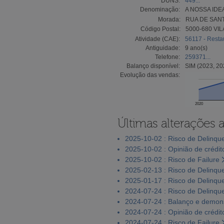
DUNS:
449...
Denominação:
A NOSSA ID
Morada:
RUA DE SANT
Código Postal:
5000-680 VI
Atividade (CAE):
56117 - Restau
Antiguidade:
9 ano(s)
Telefone:
259371...
Balanço disponível:
SIM (2023, 20
Evolução das vendas:
2020
Últimas alterações 
2025-10-02 : Risco de Delinqu
2025-10-02 : Opinião de crédit
2025-10-02 : Risco de Failure
2025-02-13 : Risco de Delinqu
2025-01-17 : Risco de Delinqu
2024-07-24 : Risco de Delinqu
2024-07-24 : Balanço e demons
2024-07-24 : Opinião de crédit
2024-07-24 : Risco de Failure