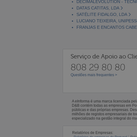
DECIMALEVOLUTION - TECN
DATAS CATITAS, LDA
SATÉLITE FIDALGO, LDA
LUCIANO TEIXEIRA, UNIPESS
FRANJAS E ENCANTOS CABE
Serviço de Apoio ao Cli
808 29 80 80
Questões mais frequentes >
A eInforma é uma marca licenciada pe
D&B contém todas as empresas em Portu
públicas e das próprias empresas. De
milhões de registos empresariais de 
especializado na gestão integral do ris
Relatórios de Empresas:
Relatórios de empresas de Portugal
Rela