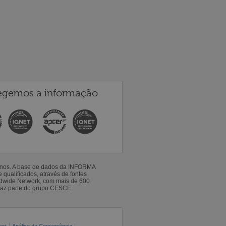
egemos a informação
 anos. A base de dados da INFORMA
qualificados, através de fontes
ldwide Network, com mais de 600
faz parte do grupo CESCE,
ort
Análise da Concorrência