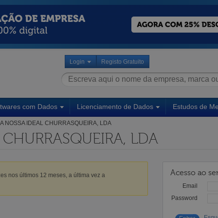
Login
Registo Gratuito
ftwares com Dados
Licenciamento de Dados
Estudos de M
A NOSSA IDEAL CHURRASQUEIRA, LDA
 CHURRASQUEIRA, LDA
Acesso ao ser
es nos últimos 12 meses, a última vez a
Email
Password
Esqu