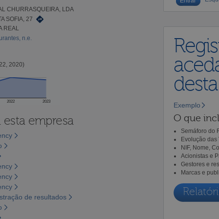
EAL CHURRASQUEIRA, LDA
A SOFIA, 27
LA REAL
rantes, n.e.
Regis
aceda
22, 2020)
dest
2022
2023
Exemplo
O que incl
a esta empresa
Semáforo do R
ency
Evolução das 
o
NIF, Nome, Co
Acionistas e 
Gestores e re
ency
Marcas e publ
ency
ency
Relatóri
tração de resultados
o