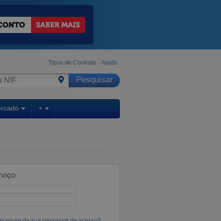
Tipos de Contrato
Ajuda
ercado
+
viço:
eceu-se da sua password de acesso?