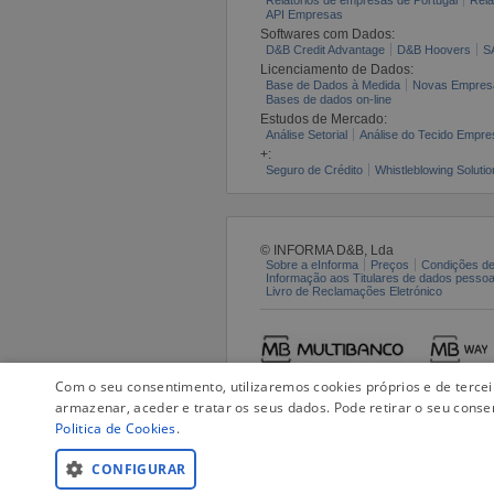
API Empresas
Softwares com Dados:
D&B Credit Advantage
D&B Hoovers
S
Licenciamento de Dados:
Base de Dados à Medida
Novas Empres
Bases de dados on-line
Estudos de Mercado:
Análise Setorial
Análise do Tecido Empres
+:
Seguro de Crédito
Whistleblowing Solutio
© INFORMA D&B, Lda
Sobre a eInforma
Preços
Condições de
Informação aos Titulares de dados pesso
Livro de Reclamações Eletrónico
Com o seu consentimento, utilizaremos cookies próprios e de terce
armazenar, aceder e tratar os seus dados. Pode retirar o seu conse
Politica de Cookies
.
CONFIGURAR