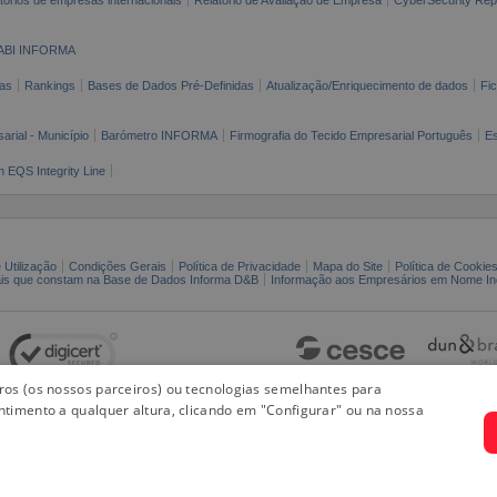
ABI INFORMA
as
Rankings
Bases de Dados Pré-Definidas
Atualização/Enriquecimento de dados
Fi
arial - Município
Barómetro INFORMA
Firmografia do Tecido Empresarial Português
Es
n EQS Integrity Line
 Utilização
Condições Gerais
Política de Privacidade
Mapa do Site
Política de Cookie
ais que constam na Base de Dados Informa D&B
Informação aos Empresários em Nome Ind
iros (os nossos parceiros) ou tecnologias semelhantes para
ntimento a qualquer altura, clicando em "Configurar" ou na nossa