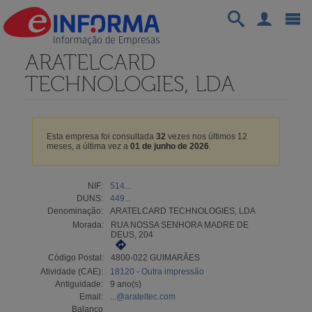
ARATELCARD
TECHNOLOGIES, LDA
Esta empresa foi consultada
32
vezes nos últimos 12
meses, a última vez a
01 de junho de 2026
.
NIF:
514...
DUNS:
449...
Denominação:
ARATELCARD TECHNOLOGIES, LDA
Morada:
RUA NOSSA SENHORA MADRE DE
DEUS, 204
Código Postal:
4800-022 GUIMARÃES
Atividade (CAE):
18120 - Outra impressão
Antiguidade:
9 ano(s)
Email:
...@arateltec.com
Balanço