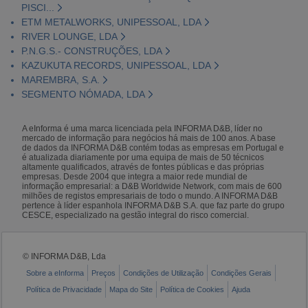
PISCI...
ETM METALWORKS, UNIPESSOAL, LDA
RIVER LOUNGE, LDA
P.N.G.S.- CONSTRUÇÕES, LDA
KAZUKUTA RECORDS, UNIPESSOAL, LDA
MAREMBRA, S.A.
SEGMENTO NÓMADA, LDA
A eInforma é uma marca licenciada pela INFORMA D&B, líder no
mercado de informação para negócios há mais de 100 anos. A base
de dados da INFORMA D&B contém todas as empresas em Portugal e
é atualizada diariamente por uma equipa de mais de 50 técnicos
altamente qualificados, através de fontes públicas e das próprias
empresas. Desde 2004 que integra a maior rede mundial de
informação empresarial: a D&B Worldwide Network, com mais de 600
milhões de registos empresariais de todo o mundo. A INFORMA D&B
pertence à líder espanhola INFORMA D&B S.A. que faz parte do grupo
CESCE, especializado na gestão integral do risco comercial.
© INFORMA D&B, Lda
Sobre a eInforma
Preços
Condições de Utilização
Condições Gerais
Política de Privacidade
Mapa do Site
Política de Cookies
Ajuda