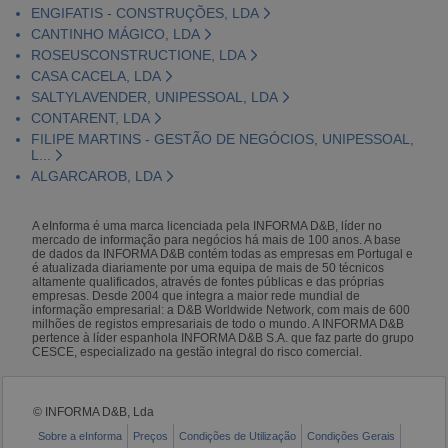
ENGIFATIS - CONSTRUÇÕES, LDA
CANTINHO MÁGICO, LDA
ROSEUSCONSTRUCTIONE, LDA
CASA CACELA, LDA
SALTYLAVENDER, UNIPESSOAL, LDA
CONTARENT, LDA
FILIPE MARTINS - GESTÃO DE NEGÓCIOS, UNIPESSOAL,
L...
ALGARCAROB, LDA
A eInforma é uma marca licenciada pela INFORMA D&B, líder no
mercado de informação para negócios há mais de 100 anos. A base
de dados da INFORMA D&B contém todas as empresas em Portugal e
é atualizada diariamente por uma equipa de mais de 50 técnicos
altamente qualificados, através de fontes públicas e das próprias
empresas. Desde 2004 que integra a maior rede mundial de
informação empresarial: a D&B Worldwide Network, com mais de 600
milhões de registos empresariais de todo o mundo. A INFORMA D&B
pertence à líder espanhola INFORMA D&B S.A. que faz parte do grupo
CESCE, especializado na gestão integral do risco comercial.
© INFORMA D&B, Lda
Sobre a eInforma
Preços
Condições de Utilização
Condições Gerais