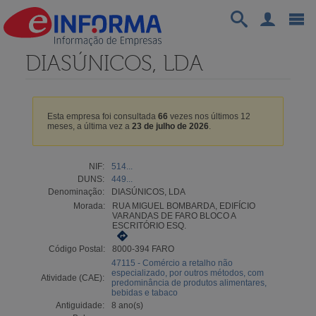
DIASÚNICOS, LDA
Esta empresa foi consultada
66
vezes nos últimos 12
meses, a última vez a
23 de julho de 2026
.
NIF:
514...
DUNS:
449...
Denominação:
DIASÚNICOS, LDA
Morada:
RUA MIGUEL BOMBARDA, EDIFÍCIO
VARANDAS DE FARO BLOCO A
ESCRITÓRIO ESQ.
Código Postal:
8000-394 FARO
47115 - Comércio a retalho não
especializado, por outros métodos, com
Atividade (CAE):
predominância de produtos alimentares,
bebidas e tabaco
Antiguidade:
8 ano(s)