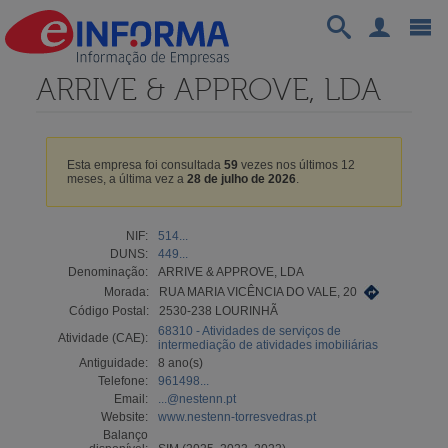
ARRIVE & APPROVE, LDA
Esta empresa foi consultada
59
vezes nos últimos 12
meses, a última vez a
28 de julho de 2026
.
NIF:
514...
DUNS:
449...
Denominação:
ARRIVE & APPROVE, LDA
Morada:
RUA MARIA VICÊNCIA DO VALE, 20
Código Postal:
2530-238 LOURINHÃ
68310 - Atividades de serviços de
Atividade (CAE):
intermediação de atividades imobiliárias
Antiguidade:
8 ano(s)
Telefone:
961498...
Email:
...@nestenn.pt
Website:
www.nestenn-torresvedras.pt
Balanço