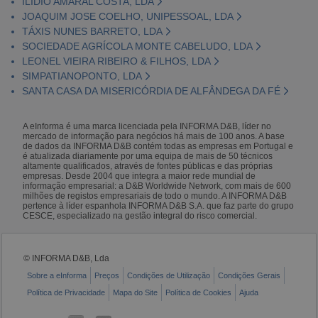
ILÍDIO AMARAL COSTA, LDA
JOAQUIM JOSE COELHO, UNIPESSOAL, LDA
TÁXIS NUNES BARRETO, LDA
SOCIEDADE AGRÍCOLA MONTE CABELUDO, LDA
LEONEL VIEIRA RIBEIRO & FILHOS, LDA
SIMPATIANOPONTO, LDA
SANTA CASA DA MISERICÓRDIA DE ALFÂNDEGA DA FÉ
A eInforma é uma marca licenciada pela INFORMA D&B, líder no
mercado de informação para negócios há mais de 100 anos. A base
de dados da INFORMA D&B contém todas as empresas em Portugal e
é atualizada diariamente por uma equipa de mais de 50 técnicos
altamente qualificados, através de fontes públicas e das próprias
empresas. Desde 2004 que integra a maior rede mundial de
informação empresarial: a D&B Worldwide Network, com mais de 600
milhões de registos empresariais de todo o mundo. A INFORMA D&B
pertence à líder espanhola INFORMA D&B S.A. que faz parte do grupo
CESCE, especializado na gestão integral do risco comercial.
© INFORMA D&B, Lda
Sobre a eInforma
Preços
Condições de Utilização
Condições Gerais
Política de Privacidade
Mapa do Site
Política de Cookies
Ajuda