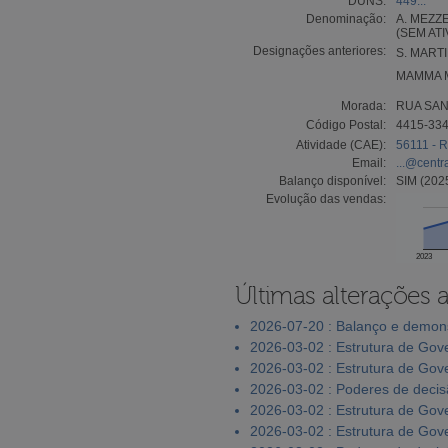
DUNS:
449...
Denominação:
A. MEZZ
(SEM AT
Designações anteriores:
S. MARTI
MAMMA M
Morada:
RUA SAN
Código Postal:
4415-33
Atividade (CAE):
56111 - R
Email:
...@centr
Balanço disponível:
SIM (202
Evolução das vendas:
2023
Últimas alterações 
2026-07-20 : Balanço e demons
2026-03-02 : Estrutura de Go
2026-03-02 : Estrutura de Go
2026-03-02 : Poderes de deci
2026-03-02 : Estrutura de Go
2026-03-02 : Estrutura de Go