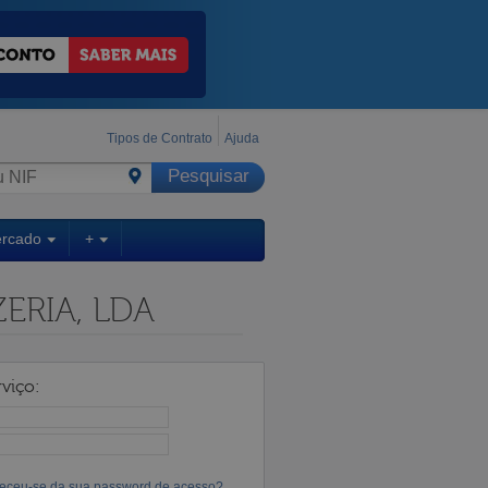
Tipos de Contrato
Ajuda
ercado
+
ERIA, LDA
viço:
eceu-se da sua password de acesso?