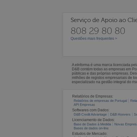
Serviço de Apoio ao Cli
808 29 80 80
Questões mais frequentes >
A eInforma é uma marca licenciada pe
D&B contém todas as empresas em Portu
públicas e das próprias empresas. De
milhões de registos empresariais de 
especializado na gestão integral do ris
Relatórios de Empresas:
Relatórios de empresas de Portugal
Rela
API Empresas
Softwares com Dados:
D&B Credit Advantage
D&B Hoovers
S
Licenciamento de Dados:
Base de Dados à Medida
Novas Empres
Bases de dados on-line
Estudos de Mercado: