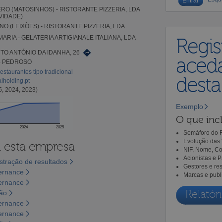
ERO (MATOSINHOS) - RISTORANTE PIZZERIA, LDA
IVIDADE)
NO (LEIXÕES) - RISTORANTE PIZZERIA, LDA
ARIA - GELATERIA ARTIGIANALE ITALIANA, LDA
Regis
TO ANTÓNIO DA IDANHA, 26
aceda
4 PEDROSO
estaurantes tipo tradicional
dest
alholding.pt
5, 2024, 2023)
Exemplo
O que incl
2024
2025
Semáforo do R
Evolução das 
a esta empresa
NIF, Nome, Co
Acionistas e 
tração de resultados
Gestores e re
vernance
Marcas e publ
vernance
Relatóri
são
vernance
vernance