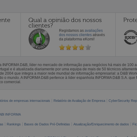
ente
Qual a opinião dos nossos
Prot
clientes?
Registamos as
avaliações
dos nossos clientes
através
da plataforma eKomi!
la INFORMA D&B, líder no mercado de informação para negócios há mais de 100
gal e é atualizada diariamente por uma equipa de mais de 50 técnicos altamente 
sde 2004 que integra a maior rede mundial de informação empresarial: a D&B Wor
todo o mundo. A INFORMA D&B pertence à líder espanhola INFORMA D&B S.A. que 
co comercial.
tórios de empresas internacionais
Relatório de Avaliação de Empresa
CyberSecurity Rep
ABI INFORMA
as
Rankings
Bases de Dados Pré-Definidas
Atualização/Enriquecimento de dados
Fi