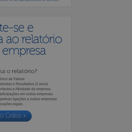
te-se e
 ao relatório
a empresa
ui o relatório?
isco de Failure
Vendas e Resultados (3 anos)
ntactos e Atividade da empresa
Participações em outras empresas
spetivas ligações a outras empresas
icações legais
o Grátis »