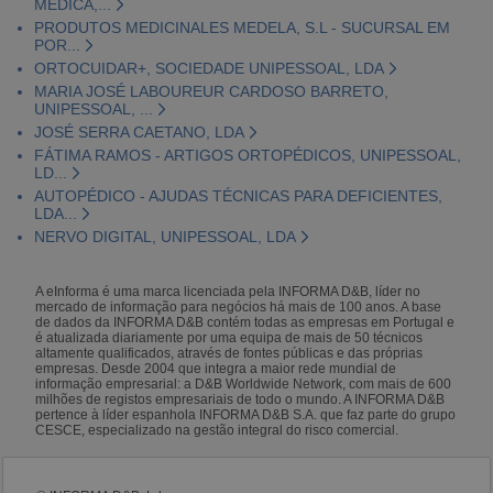
MÉDICA,...
PRODUTOS MEDICINALES MEDELA, S.L - SUCURSAL EM
POR...
ORTOCUIDAR+, SOCIEDADE UNIPESSOAL, LDA
MARIA JOSÉ LABOUREUR CARDOSO BARRETO,
UNIPESSOAL, ...
JOSÉ SERRA CAETANO, LDA
FÁTIMA RAMOS - ARTIGOS ORTOPÉDICOS, UNIPESSOAL,
LD...
AUTOPÉDICO - AJUDAS TÉCNICAS PARA DEFICIENTES,
LDA...
NERVO DIGITAL, UNIPESSOAL, LDA
A eInforma é uma marca licenciada pela INFORMA D&B, líder no
mercado de informação para negócios há mais de 100 anos. A base
de dados da INFORMA D&B contém todas as empresas em Portugal e
é atualizada diariamente por uma equipa de mais de 50 técnicos
altamente qualificados, através de fontes públicas e das próprias
empresas. Desde 2004 que integra a maior rede mundial de
informação empresarial: a D&B Worldwide Network, com mais de 600
milhões de registos empresariais de todo o mundo. A INFORMA D&B
pertence à líder espanhola INFORMA D&B S.A. que faz parte do grupo
CESCE, especializado na gestão integral do risco comercial.