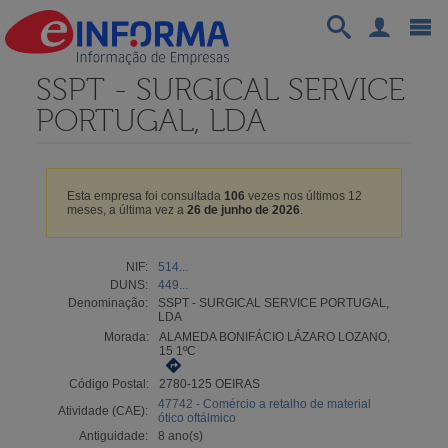
SSPT - SURGICAL SERVICE
PORTUGAL, LDA
Esta empresa foi consultada
106
vezes nos últimos 12
meses, a última vez a
26 de junho de 2026
.
NIF:
514...
DUNS:
449...
Denominação:
SSPT - SURGICAL SERVICE PORTUGAL,
LDA
Morada:
ALAMEDA BONIFÁCIO LÁZARO LOZANO,
15 1ºC
Código Postal:
2780-125 OEIRAS
47742 - Comércio a retalho de material
Atividade (CAE):
ótico oftálmico
Antiguidade:
8 ano(s)