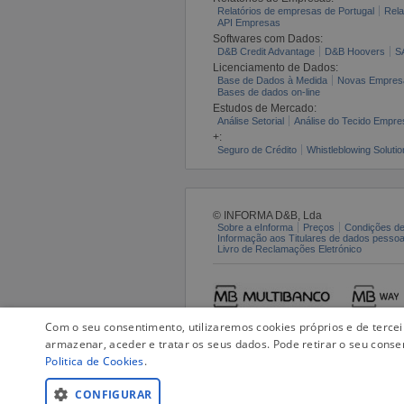
Relatórios de empresas de Portugal
Rela
API Empresas
Softwares com Dados:
D&B Credit Advantage
D&B Hoovers
S
Licenciamento de Dados:
Base de Dados à Medida
Novas Empres
Bases de dados on-line
Estudos de Mercado:
Análise Setorial
Análise do Tecido Empres
+:
Seguro de Crédito
Whistleblowing Solutio
© INFORMA D&B, Lda
Sobre a eInforma
Preços
Condições de
Informação aos Titulares de dados pesso
Livro de Reclamações Eletrónico
Com o seu consentimento, utilizaremos cookies próprios e de terce
armazenar, aceder e tratar os seus dados. Pode retirar o seu conse
Politica de Cookies
.
CONFIGURAR