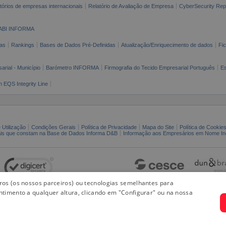
tórios de empresas internacionais
Relatório de Avaliação de Empresa
CyberSecurity Rep
ABI INFORMA
as
Rankings
Bases de Dados Pré-Definidas
Atualização/Enriquecimento de dados
Fi
arial - Município
Barómetro INFORMA
Firmografia do Tecido Empresarial Português
Es
n EQS Integrity Line
 Utilização
Condições Gerais
Política de Privacidade
Mapa do Site
Política de Cookie
ais que constam na Base de Dados Informa D&B
Informação aos Empresários em Nome Ind
iros (os nossos parceiros) ou tecnologias semelhantes para
ntimento a qualquer altura, clicando em "Configurar" ou na nossa