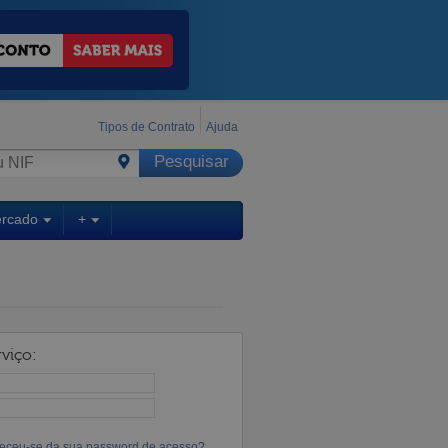
Tipos de Contrato
Ajuda
ercado
+
viço:
eceu-se da sua password de acesso?