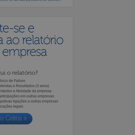
te-se e
 ao relatório
a empresa
ui o relatório?
isco de Failure
Vendas e Resultados (3 anos)
ntactos e Atividade da empresa
Participações em outras empresas
spetivas ligações a outras empresas
icações legais
o Grátis »