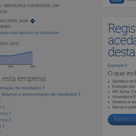
IA - SERVIÇOS E CONTEÚDOS, LDA
 LDA
O COSTA, 34/36
Regis
AVEIRO
vidades das agências de publicidade
aceda
2024, 2023)
dest
Exemplo
2024
2025
O que incl
a esta empresa
Semáforo do R
Evolução das 
tração de resultados
NIF, Nome, Co
 Balanço e demonstração de resultados
Acionistas e 
Gestores e re
o
Marcas e publ
ency
Relatóri
ency
o