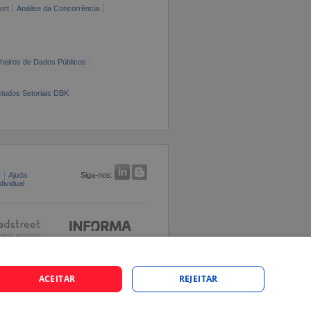
ort
Análise da Concorrência
cheiros de Dados Públicos
tudos Setoriais DBK
s
Ajuda
Siga-nos:
ividual
ACEITAR
REJEITAR