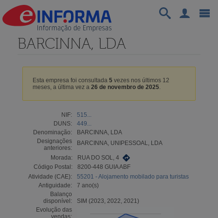
BARCINNA, LDA
Esta empresa foi consultada
5
vezes nos últimos 12
meses, a última vez a
26 de novembro de 2025
.
NIF:
515...
DUNS:
449...
Denominação:
BARCINNA, LDA
Designações
BARCINNA, UNIPESSOAL, LDA
anteriores:
Morada:
RUA DO SOL, 4
Código Postal:
8200-448 GUIA ABF
Atividade (CAE):
55201 - Alojamento mobilado para turistas
Antiguidade:
7 ano(s)
Balanço
disponível:
SIM (2023, 2022, 2021)
Evolução das
vendas: