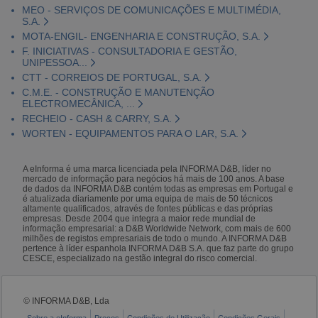
MEO - SERVIÇOS DE COMUNICAÇÕES E MULTIMÉDIA,
S.A.
MOTA-ENGIL- ENGENHARIA E CONSTRUÇÃO, S.A.
F. INICIATIVAS - CONSULTADORIA E GESTÃO,
UNIPESSOA...
CTT - CORREIOS DE PORTUGAL, S.A.
C.M.E. - CONSTRUÇÃO E MANUTENÇÃO
ELECTROMECÂNICA, ...
RECHEIO - CASH & CARRY, S.A.
WORTEN - EQUIPAMENTOS PARA O LAR, S.A.
A eInforma é uma marca licenciada pela INFORMA D&B, líder no
mercado de informação para negócios há mais de 100 anos. A base
de dados da INFORMA D&B contém todas as empresas em Portugal e
é atualizada diariamente por uma equipa de mais de 50 técnicos
altamente qualificados, através de fontes públicas e das próprias
empresas. Desde 2004 que integra a maior rede mundial de
informação empresarial: a D&B Worldwide Network, com mais de 600
milhões de registos empresariais de todo o mundo. A INFORMA D&B
pertence à líder espanhola INFORMA D&B S.A. que faz parte do grupo
CESCE, especializado na gestão integral do risco comercial.
© INFORMA D&B, Lda
Sobre a eInforma
Preços
Condições de Utilização
Condições Gerais