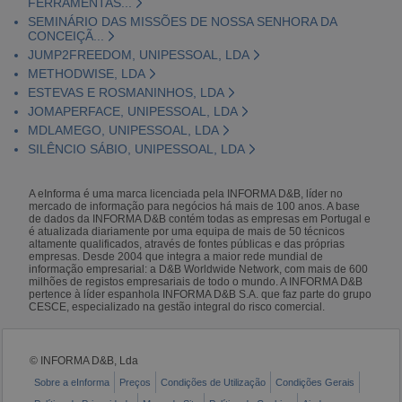
FERRAMENTAS...
SEMINÁRIO DAS MISSÕES DE NOSSA SENHORA DA
CONCEIÇÃ...
JUMP2FREEDOM, UNIPESSOAL, LDA
METHODWISE, LDA
ESTEVAS E ROSMANINHOS, LDA
JOMAPERFACE, UNIPESSOAL, LDA
MDLAMEGO, UNIPESSOAL, LDA
SILÊNCIO SÁBIO, UNIPESSOAL, LDA
A eInforma é uma marca licenciada pela INFORMA D&B, líder no
mercado de informação para negócios há mais de 100 anos. A base
de dados da INFORMA D&B contém todas as empresas em Portugal e
é atualizada diariamente por uma equipa de mais de 50 técnicos
altamente qualificados, através de fontes públicas e das próprias
empresas. Desde 2004 que integra a maior rede mundial de
informação empresarial: a D&B Worldwide Network, com mais de 600
milhões de registos empresariais de todo o mundo. A INFORMA D&B
pertence à líder espanhola INFORMA D&B S.A. que faz parte do grupo
CESCE, especializado na gestão integral do risco comercial.
© INFORMA D&B, Lda
Sobre a eInforma
Preços
Condições de Utilização
Condições Gerais