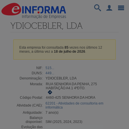
YDIOCEBLER, LDA
Esta empresa foi consultada
85
vezes nos últimos 12
meses, a última vez a
18 de julho de 2026
.
NIF:
515...
DUNS:
449...
Denominação:
YDIOCEBLER, LDA
Morada:
RUA SENHORA DA PENHA, 275
HABITAÇÃO A4.1 4ºDTO.
Código Postal:
4460-425 SENHORA DA HORA
62201 - Atividades de consultoria em
Atividade (CAE):
informática
Antiguidade:
7 ano(s)
Balanço
disponível:
SIM (2025, 2024, 2023)
Evolução das